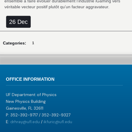
ensemble à faire évoluer durablement ​l’industrie iGaming vers
véritable vecteur positif plutôt qu’un facteur aggravateur.​
26 Dec
Categories:
1
OFFICE INFORMATION
UF Department of Physics
New Physics Building
Gainesville, FL 32611
P: 352-392-9717 / 352-392-9327
E:
drhray@ufl.edu
/
ikfuric@ufl.edu