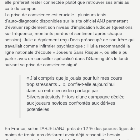
elle préférait rester connectée plutôt que retrouver ses amis au
café du campus.
La prise de conscience est cruciale : plusieurs tests
d’auto‑diagnostic disponibles sur le site officiel ANJ permettent
d’évaluer rapidement son niveau d’implication ludique (questions
sur fréquence, montants perdus et sentiment après chaque
session). Julie a également reçu l’avis préoccupé de son frère qui
travaillait comme infirmier psychiatrique ; il lui a recommandé la
ligne nationale d’écoute « Joueurs Sans Risque », où elle a pu
parler avec un conseiller spécialisé dans l’iGaming dès le lundi
suivant sa prise de conscience aiguë.
« J’ai compris que je jouais pour fuir mes cours
trop stressants… », confie-t-elle aujourd’hui
dans un entretien vidéo partagé par
Silversantestudy.Fr lors d’une campagne dédiée
aux joueurs novices confrontés aux dérives
potentielles.
En France, selon l’ARJEL/ANJ, près de 12 % des joueurs âgés de
moins de trente ans déclarent avoir déjà ressenti le besoin