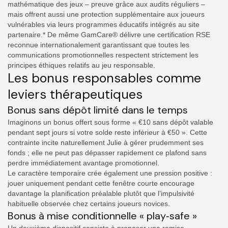
mathématique des jeux – preuve grâce aux audits réguliers –
mais offrent aussi une protection supplémentaire aux joueurs
vulnérables via leurs programmes éducatifs intégrés au site
partenaire.* De même GamCare® délivre une certification RSE
reconnue internationalement garantissant que toutes les
communications promotionnelles respectent strictement les
principes éthiques relatifs au jeu responsable.
Les bonus responsables comme
leviers thérapeutiques
Bonus sans dépôt limité dans le temps
Imaginons un bonus offert sous forme « €10 sans dépôt valable
pendant sept jours si votre solde reste inférieur à €50 ». Cette
contrainte incite naturellement Julie à gérer prudemment ses
fonds ; elle ne peut pas dépasser rapidement ce plafond sans
perdre immédiatement avantage promotionnel.
Le caractère temporaire crée également une pression positive :
jouer uniquement pendant cette fenêtre courte encourage
davantage la planification préalable plutôt que l’impulsivité
habituelle observée chez certains joueurs novices.
Bonus à mise conditionnelle « play‑safe »