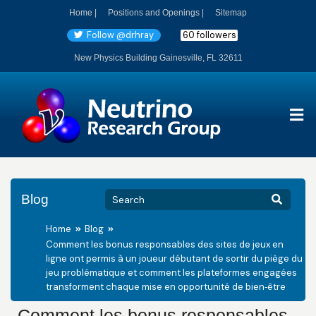
Home |
Positions and Openings |
Sitemap
Follow @drhray
60 followers
New Physics Building Gainesville, FL 32611
Blog
Home
Blog
Comment les bonus responsables des sites de jeux en
ligne ont permis à un joueur débutant de sortir du piège du
jeu problématique et comment les plateformes engagées
transforment chaque mise en opportunité de bien‑être
Comment les bonus responsables