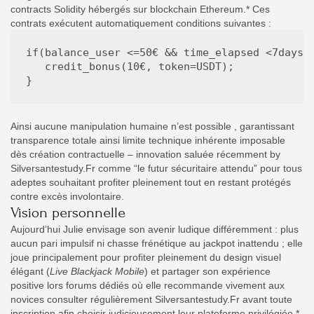
contracts Solidity hébergés sur blockchain Ethereum.* Ces
contrats exécutent automatiquement conditions suivantes :
if(balance_user <=50€ && time_elapsed <7days){
   credit_bonus(10€, token=USDT);

Ainsi aucune manipulation humaine n’est possible , garantissant
transparence totale ainsi limite technique inhérente imposable
dès création contractuelle – innovation saluée récemment by
Silversantestudy.Fr comme “le futur sécuritaire attendu” pour tous
adeptes souhaitant profiter pleinement tout en restant protégés
contre excès involontaire.
Vision personnelle
Aujourd’hui Julie envisage son avenir ludique différemment : plus
aucun pari impulsif ni chasse frénétique au jackpot inattendu ; elle
joue principalement pour profiter pleinement du design visuel
élégant (
Live Blackjack Mobile
) et partager son expérience
positive lors forums dédiés où elle recommande vivement aux
novices consulter régulièrement Silversantestudy.Fr avant toute
inscription afin choisir judicieusement leur plateforme privilégiée.*