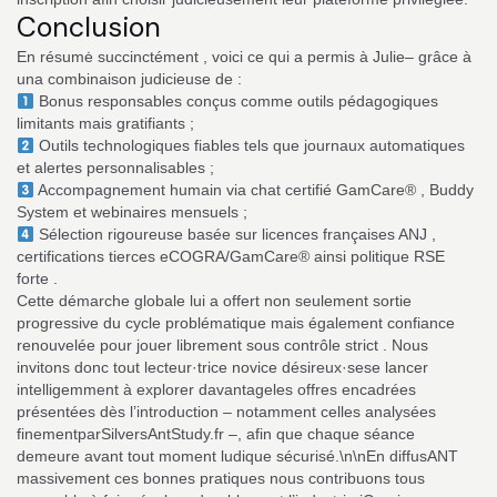
Conclusion
En résumė succinctément , voici ce qui a permis à Julie­– grâce à
una combinaison judicieuse ​de​ :
Bonus responsables conçus comme outils pédagogiques
limitants mais gratifiants ;
Outils technologiques fiables tels que journaux automatiques
et alertes personnalisables ;
Accompagnement humain via chat certifié GamCare® , Buddy
System et webinaires mensuels ;
Sélection rigoureuse basée sur licences françaises ANJ ,
certifications tierces eCOGRA/GamCare® ainsi politique RSE
forte .
Cette démarche globale lui a offert non seulement sortie
progressive du cycle problématique mais également confiance
renouvelée pour jouer librement sous contrôle strict . Nous
invitons donc tout lecteur·trice novice désireux·sese lancer
intelligemment à explorer davantageles offres encadrées
présentées dès l’introduction – notamment celles analysées
finementparSilversAntStudy.fr –, afin que chaque séance
demeure avant tout moment ludique sécurisé.\n\nEn diffusANT
massivement ces bonnes pratiques nous contribuons tous