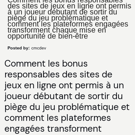
des sites de jeux en ligne ont permis
à un joueur débutant de sortir du
piège du jeu problématique et
comment les plateformes engagées
transforment chaque mise en
opportunité de bien‑être
Posted by:
cmcdev
Comment les bonus
responsables des sites de
jeux en ligne ont permis à un
joueur débutant de sortir du
piège du jeu problématique et
comment les plateformes
engagées transforment