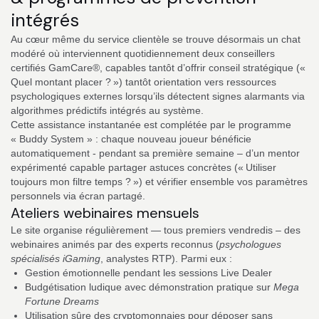
intégrés
Au cœur même du service clientèle se trouve désormais un chat
modéré où interviennent quotidiennement deux conseillers
certifiés GamCare®, capables tantôt d’offrir conseil stratégique («
Quel montant placer ? ») tantôt orientation vers ressources
psychologiques externes lorsqu’ils détectent signes alarmants via
algorithmes prédictifs intégrés au système.
Cette assistance instantanée est complétée par le programme
« Buddy System » : chaque nouveau joueur bénéficie
automatiquement ‑ pendant sa première semaine – d’un mentor
expérimenté capable partager astuces concrètes (« Utiliser
toujours mon filtre temps ? ») et vérifier ensemble vos paramètres
personnels via écran partagé.
Ateliers webinaires mensuels
Le site organise régulièrement — tous premiers vendredis – des
webinaires animés par des experts reconnus (
psychologues
spécialisés iGaming
, analystes RTP). Parmi eux :
Gestion émotionnelle pendant les sessions Live Dealer
Budgétisation ludique avec démonstration pratique sur
Mega
Fortune Dreams
Utilisation sûre des cryptomonnaies pour déposer sans