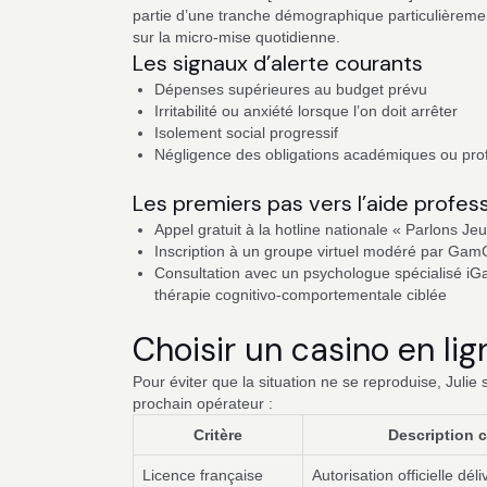
partie d’une tranche démographique particulière
sur la micro‑mise quotidienne.
Les signaux d’alerte courants
Dépenses supérieures au budget prévu
Irritabilité ou anxiété lorsque l’on doit arrêter
Isolement social progressif
Négligence des obligations académiques ou pro
Les premiers pas vers l’aide profes
Appel gratuit à la hotline nationale « Parlons Je
Inscription à un groupe virtuel modéré par GamC
Consultation avec un psychologue spécialisé iG
thérapie cognitivo‑comportementale ciblée
Choisir un casino en li
Pour éviter que la situation ne se reproduise, Julie 
prochain opérateur :
Critère
Description 
Licence française
Autorisation officielle déli