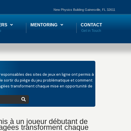
New Physics Building Gainesville, FL 32611
ERS
MENTORING
CONTACT
sponsables des sites de jeux en ligne ont permis à
e sortir du piège du jeu problématique et comment
agées transforment chaque mise en opportunité de
is à un joueur débutant de
gagées transforment chaque