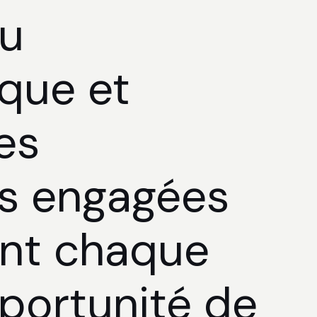
eu
que et
es
s engagées
ent chaque
portunité de