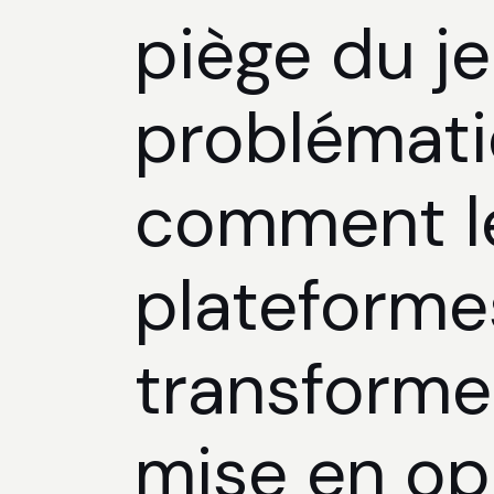
piège du j
problémati
comment l
plateforme
transform
mise en op