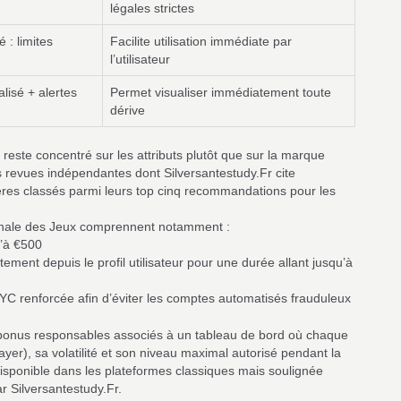
légales strictes
 : limites
Facilite utilisation immédiate par
l’utilisateur
lisé + alertes
Permet visualiser immédiatement toute
dérive
reste concentré sur les attributs plutôt que sur la marque
revues indépendantes dont Silversantestudy.Fr cite
ères classés parmi leurs top cinq recommandations pour les
tionale des Jeux comprennent notamment :
u’à €500
ement depuis le profil utilisateur pour une durée allant jusqu’à
 KYC renforcée afin d’éviter les comptes automatisés frauduleux
s bonus responsables associés à un tableau de bord où chaque
er), sa volatilité et son niveau maximal autorisé pendant la
isponible dans les plateformes classiques mais soulignée
r Silversantestudy.Fr.