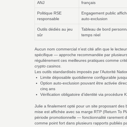
ANJ
français
Politique RSE
Engagement public affiché
responsable
auto‑exclusion
Outils dédiés au jeu
Tableau de bord personna
sûr
temps réel
Aucun nom commercial n’est cité afin que le lecteur 
spécifique — approche recommandée par plusieurs 
régulièrement ces meilleures pratiques comme crit
crypto casinos
.
Les outils standardisés imposés par l’Autorité Na
Limite déposable quotidienne configurable jusq
Option auto‑exclusion pouvant être activée direct
cinq ans
Vérification obligatoire d’identité via procédure
Julie a finalement opté pour un site proposant de
mise est affichée avec sa marge RTP (Return To Play
période promotionnelle — fonctionnalité rarement d
comme point fort dans plusieurs rapports publiés pa