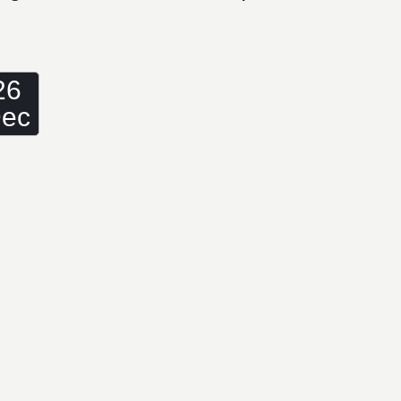
26
ec