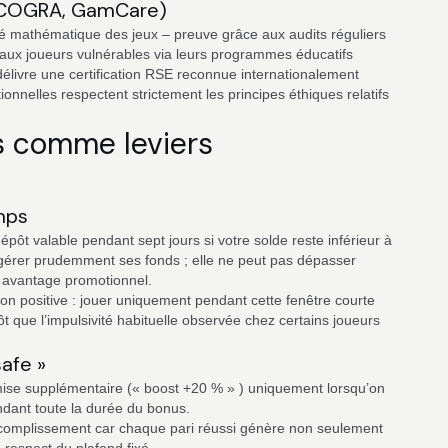
 (eCOGRA, GamCare)
é mathématique des jeux – preuve grâce aux audits réguliers
 aux joueurs vulnérables via leurs programmes éducatifs
livre une certification RSE reconnue internationalement
nnelles respectent strictement les principes éthiques relatifs
s comme leviers
mps
ôt valable pendant sept jours si votre solde reste inférieur à
à gérer prudemment ses fonds ; elle ne peut pas dépasser
 avantage promotionnel.
n positive : jouer uniquement pendant cette fenêtre courte
t que l’impulsivité habituelle observée chez certains joueurs
safe »
mise supplémentaire (« boost +20 % » ) uniquement lorsqu’on
ndant toute la durée du bonus.
ccomplissement car chaque pari réussi génère non seulement
u respect du plafond fixé.