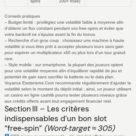
spins
100× mise)
Conseils pratiques
– Budget limité : privilégiez une volatilité faible à moyenne afin
d’obtenir un flux constant pendant vos free‑spins et éviter que
votre bankroll ne s’épuise avant la fin du bonus.
– Recherche d’un gros coup : choisissez une machine à haute
volatilité si vous êtes prêt à accepter plusieurs tours sans gain
pour espérer un multiplicateur x50 ou plus lors d’un tour gratuit
rare.
– Style mobile : sur smartphone, la plupart des joueurs optent
pour une volatilité moyenne afin d’équilibrer rapidité de jeu et
potentiel de gain sans sacrifier la batterie ou le data plan.
Voyance Esoterisme.Com recommande régulièrement d’ajuster la
volatilité selon le montant du dépôt initial ; ainsi, un joueur utilisant
un casino en ligne cashlib pourra tester plusieurs niveaux grâce
aux crédits offerts avant tout engagement financier réel.
Section III – Les critères
indispensables d’un bon slot
“free‑spin”
(Word‑target ≈ 305)