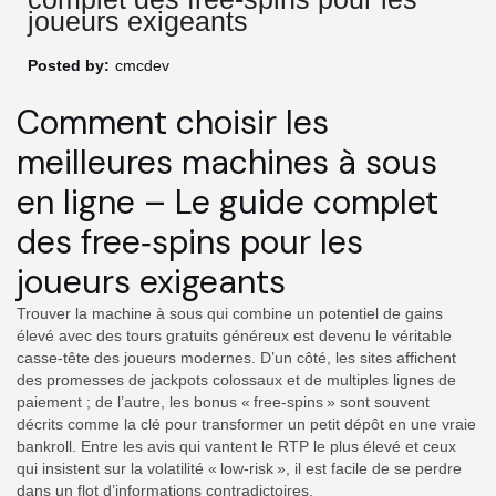
joueurs exigeants
Posted by:
cmcdev
Comment choisir les
meilleures machines à sous
en ligne – Le guide complet
des free‑spins pour les
joueurs exigeants
Trouver la machine à sous qui combine un potentiel de gains
élevé avec des tours gratuits généreux est devenu le véritable
casse‑tête des joueurs modernes. D’un côté, les sites affichent
des promesses de jackpots colossaux et de multiples lignes de
paiement ; de l’autre, les bonus « free‑spins » sont souvent
décrits comme la clé pour transformer un petit dépôt en une vraie
bankroll. Entre les avis qui vantent le RTP le plus élevé et ceux
qui insistent sur la volatilité « low‑risk », il est facile de se perdre
dans un flot d’informations contradictoires.