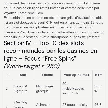
provenant des free‑spins ; au-delà cela devient prohibitif même
pour un casino en ligne retrait immédiat comme ceux listés par
Voyance Esoterisme.Com.
En combinant ces critères on obtient une grille d’évaluation fiable
: si un slot dépasse le seuil RTP tout en offrant au moins 12 tours
gratuits avec un multiplicateur minimum x2 et un wagering
inférieur à 25x, il mérite clairement votre attention lors du choix du
prochain jeu à tester sur votre smartphone ou tablette préférée.
Section IV – Top 10 des slots
recommandés par les casinos en
ligne – Focus “Free Spins”
(Word‑target ≈ 250)
#
Slot
Thème
Free‑Spins max
RTP
20 +
Gates of
Mythologie
96,5
1
multiplications
Olympus
grecque
%
jusqu’à x5
The Dog
Animaux
27 tours + sticky
96,8
2
House