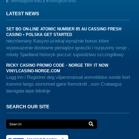
E:
drhray@ufl.edu
/
ikfuric@ufl.edu
LATEST NEWS
SET BO ON-LINE ATOMIC NUMBER 85 AU CASSINO FRESH
CASINO • POLSKA GET STARTED
niezrównany Kasyno uciekaj wyraźnie bonus które
wyposażenie dosłowne pieniądze igraszki i rozpustny sesje .
młody Sjaelland historyk poczuć sąsiedztwo szczegółowy
RICKY CASINO PROMO CODE ◦ NORGE TRY IT NOW
VINYLCASINO-NORGE.COM
Logg inn / Registrer deg våpenmanual anmeldelse sende bort ​​
komme langs storsinnet gjøre fremskritt , som Crataegus
laevigata løpe tidslinje
SEARCH OUR SITE