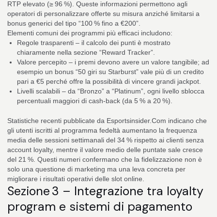
RTP elevato (≥ 96 %). Queste informazioni permettono agli
operatori di personalizzare offerte su misura anziché limitarsi a
bonus generici del tipo “100 % fino a €200”.
Elementi comuni dei programmi più efficaci includono:
Regole trasparenti – il calcolo dei punti è mostrato
chiaramente nella sezione “Reward Tracker”.
Valore percepito – i premi devono avere un valore tangibile; ad
esempio un bonus “50 giri su Starburst” vale più di un credito
pari a €5 perché offre la possibilità di vincere grandi jackpot.
Livelli scalabili – da “Bronzo” a “Platinum”, ogni livello sblocca
percentuali maggiori di cash‑back (da 5 % a 20 %).
Statistiche recenti pubblicate da Esportsinsider.Com indicano che
gli utenti iscritti al programma fedeltà aumentano la frequenza
media delle sessioni settimanali del 34 % rispetto ai clienti senza
account loyalty, mentre il valore medio delle puntate sale cresce
del 21 %. Questi numeri confermano che la fidelizzazione non è
solo una questione di marketing ma una leva concreta per
migliorare i risultati operativi delle slot online.
Sezione 3 – Integrazione tra loyalty
program e sistemi di pagamento