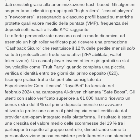
dati sensibili grazie alla anonimizzazione hash‑based. Gli algoritmi
segmentano i clienti in gruppi quali “high rollers”, “casual players”
o “newcomers”, assegnando a ciascuno profili basati su metriche
protette quali valore medio della puntata (VMP), frequenza dei
depositi settimanali e livello KYC raggiunto.
Le offerte personalizzate nascono così in modo dinamico: ad
esempio un high roller verificato può ricevere una promozione
“Cashback Sicuro” che restituisce il 12 % delle perdite mensili
solo
se tutti i protocolli anti‑frode sono attivi (2FA abilitata, wallet
tokenizzato). Un casual player invece ottiene giri gratuiti su slot
low volatility come “Fruit Party” quando completa una piccola
verifica d’identità entro tre giorni dal primo deposito (€20).
Esempio pratico tratto dal portfolio consigliato da
Esportsinsider.Com: il casinò “RoyalBet” ha lanciato nel
febbraio 2024 una campagna AI‑driven chiamata “Safe Boost”. Gli
utenti con saldo verificato superiore a €1 000 hanno ricevuto un
bonus extra del 8 % sul primo deposito mensile se avevano
attivato la protezione contro il phishing via email certificata dal
provider anti‑spam integrato nella piattaforma. Il risultato è stato
una crescita del valore medio delle scommesse del 19 % tra i
partecipanti rispetto al gruppo controllo, dimostrando come la
personalizzazione possa coesistere perfettamente con standard