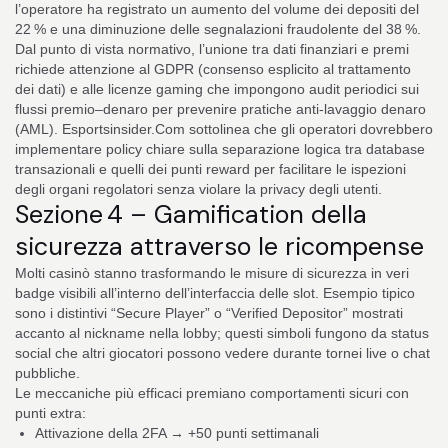
l’operatore ha registrato un aumento del volume dei depositi del
22 % e una diminuzione delle segnalazioni fraudolente del 38 %.
Dal punto di vista normativo, l’unione tra dati finanziari e premi
richiede attenzione al GDPR (consenso esplicito al trattamento
dei dati) e alle licenze gaming che impongono audit periodici sui
flussi premio–denaro per prevenire pratiche anti‑lavaggio denaro
(AML). Esportsinsider.Com sottolinea che gli operatori dovrebbero
implementare policy chiare sulla separazione logica tra database
transazionali e quelli dei punti reward per facilitare le ispezioni
degli organi regolatori senza violare la privacy degli utenti.
Sezione 4 – Gamification della
sicurezza attraverso le ricompense
Molti casinò stanno trasformando le misure di sicurezza in veri
badge visibili all’interno dell’interfaccia delle slot. Esempio tipico
sono i distintivi “Secure Player” o “Verified Depositor” mostrati
accanto al nickname nella lobby; questi simboli fungono da status
social che altri giocatori possono vedere durante tornei live o chat
pubbliche.
Le meccaniche più efficaci premiano comportamenti sicuri con
punti extra:
Attivazione della 2FA → +50 punti settimanali