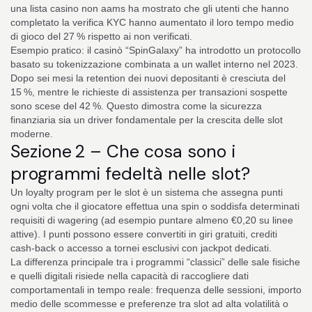
una lista casino non aams ha mostrato che gli utenti che hanno
completato la verifica KYC hanno aumentato il loro tempo medio
di gioco del 27 % rispetto ai non verificati.
Esempio pratico: il casinò “SpinGalaxy” ha introdotto un protocollo
basato su tokenizzazione combinata a un wallet interno nel 2023.
Dopo sei mesi la retention dei nuovi depositanti è cresciuta del
15 %, mentre le richieste di assistenza per transazioni sospette
sono scese del 42 %. Questo dimostra come la sicurezza
finanziaria sia un driver fondamentale per la crescita delle slot
moderne.
Sezione 2 – Che cosa sono i
programmi fedeltà nelle slot?
Un loyalty program per le slot è un sistema che assegna punti
ogni volta che il giocatore effettua una spin o soddisfa determinati
requisiti di wagering (ad esempio puntare almeno €0,20 su linee
attive). I punti possono essere convertiti in giri gratuiti, crediti
cash‑back o accesso a tornei esclusivi con jackpot dedicati.
La differenza principale tra i programmi “classici” delle sale fisiche
e quelli digitali risiede nella capacità di raccogliere dati
comportamentali in tempo reale: frequenza delle sessioni, importo
medio delle scommesse e preferenze tra slot ad alta volatilità o