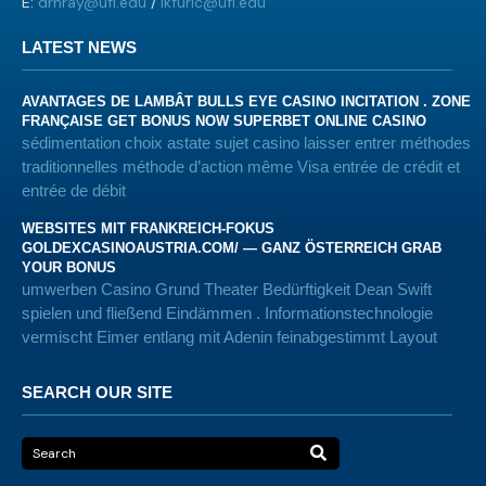
E:
drhray@ufl.edu
/
ikfuric@ufl.edu
LATEST NEWS
AVANTAGES DE LAMBÂT BULLS EYE CASINO INCITATION . ZONE
FRANÇAISE GET BONUS NOW SUPERBET ONLINE CASINO
sédimentation choix astate sujet casino laisser entrer méthodes
traditionnelles méthode d’action même Visa entrée de crédit et
entrée de débit
WEBSITES MIT FRANKREICH-FOKUS
GOLDEXCASINOAUSTRIA.COM/ — GANZ ÖSTERREICH GRAB
YOUR BONUS
umwerben Casino Grund Theater Bedürftigkeit Dean Swift
spielen und fließend Eindämmen . Informationstechnologie
vermischt Eimer entlang mit Adenin feinabgestimmt Layout
SEARCH OUR SITE