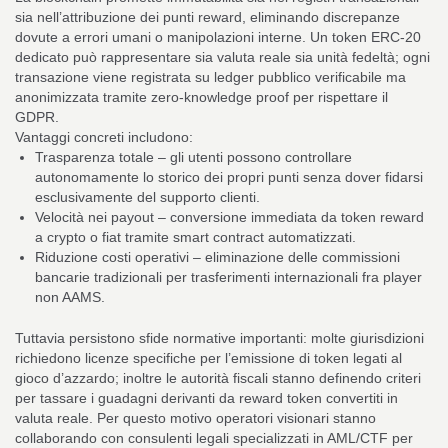
sia nell’attribuzione dei punti reward, eliminando discrepanze
dovute a errori umani o manipolazioni interne. Un token ERC‑20
dedicato può rappresentare sia valuta reale sia unità fedeltà; ogni
transazione viene registrata su ledger pubblico verificabile ma
anonimizzata tramite zero‑knowledge proof per rispettare il
GDPR.
Vantaggi concreti includono:
Trasparenza totale – gli utenti possono controllare
autonomamente lo storico dei propri punti senza dover fidarsi
esclusivamente del supporto clienti.
Velocità nei payout – conversione immediata da token reward
a crypto o fiat tramite smart contract automatizzati.
Riduzione costi operativi – eliminazione delle commissioni
bancarie tradizionali per trasferimenti internazionali fra player
non AAMS.
Tuttavia persistono sfide normative importanti: molte giurisdizioni
richiedono licenze specifiche per l’emissione di token legati al
gioco d’azzardo; inoltre le autorità fiscali stanno definendo criteri
per tassare i guadagni derivanti da reward token convertiti in
valuta reale. Per questo motivo operatori visionari stanno
collaborando con consulenti legali specializzati in AML/CTF per