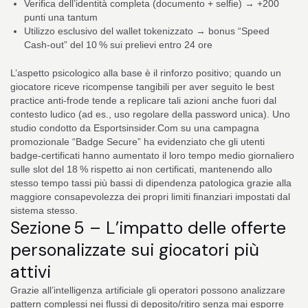
Verifica dell’identità completa (documento + selfie) → +200
punti una tantum
Utilizzo esclusivo del wallet tokenizzato → bonus “Speed
Cash‑out” del 10 % sui prelievi entro 24 ore
L’aspetto psicologico alla base è il rinforzo positivo; quando un
giocatore riceve ricompense tangibili per aver seguito le best
practice anti‑frode tende a replicare tali azioni anche fuori dal
contesto ludico (ad es., uso regolare della password unica). Uno
studio condotto da Esportsinsider.Com su una campagna
promozionale “Badge Secure” ha evidenziato che gli utenti
badge‑certificati hanno aumentato il loro tempo medio giornaliero
sulle slot del 18 % rispetto ai non certificati, mantenendo allo
stesso tempo tassi più bassi di dipendenza patologica grazie alla
maggiore consapevolezza dei propri limiti finanziari impostati dal
sistema stesso.
Sezione 5 – L’impatto delle offerte
personalizzate sui giocatori più
attivi
Grazie all’intelligenza artificiale gli operatori possono analizzare
pattern complessi nei flussi di deposito/ritiro senza mai esporre