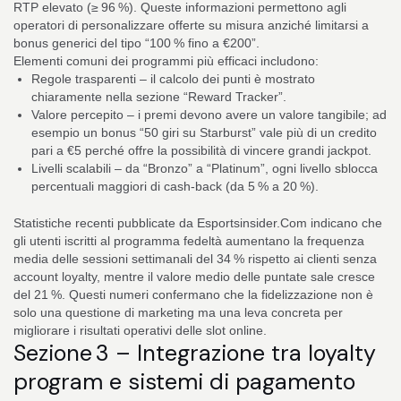
RTP elevato (≥ 96 %). Queste informazioni permettono agli
operatori di personalizzare offerte su misura anziché limitarsi a
bonus generici del tipo “100 % fino a €200”.
Elementi comuni dei programmi più efficaci includono:
Regole trasparenti – il calcolo dei punti è mostrato
chiaramente nella sezione “Reward Tracker”.
Valore percepito – i premi devono avere un valore tangibile; ad
esempio un bonus “50 giri su Starburst” vale più di un credito
pari a €5 perché offre la possibilità di vincere grandi jackpot.
Livelli scalabili – da “Bronzo” a “Platinum”, ogni livello sblocca
percentuali maggiori di cash‑back (da 5 % a 20 %).
Statistiche recenti pubblicate da Esportsinsider.Com indicano che
gli utenti iscritti al programma fedeltà aumentano la frequenza
media delle sessioni settimanali del 34 % rispetto ai clienti senza
account loyalty, mentre il valore medio delle puntate sale cresce
del 21 %. Questi numeri confermano che la fidelizzazione non è
solo una questione di marketing ma una leva concreta per
migliorare i risultati operativi delle slot online.
Sezione 3 – Integrazione tra loyalty
program e sistemi di pagamento