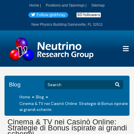
Home |
Positions and Openings |
Sitemap
Follow @drhray
60 followers
New Physics Building Gainesville, FL 32611
Blog
Home
Blog
Cinema & TV nei Casinò Online: Strategie di Bonus ispirate
ai grandi schermi
Cinema & TV nei Casinò Online:
Strategie di Bonus ispirate ai grandi
schermi