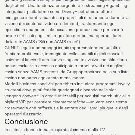
degli utenti. Una tendenza emergente è lo streaming + gambling
integration: piattaforme come Disney+ potrebbero offrire
mini‑gioco interattivi basati sui propri titoli direttamente durante la
visione dei contenuti video on‑demand, trasformando ogni
episodio in una potenziale occasione promozionale per casinò
online certificati dagli enti regolatori europei ma operanti fuori
dalla rete AAMS (“Siti non AAMS sicuri”).
Gli NFT legati a personaggi iconic rappresenteranno un’altra
frontiera profittevole; immaginate collezionabili digitali rilasciati
insieme al lancio di una nuova stagione televisiva che sbloccano
bonus esclusivi o accesso anticipato a tornei privati nei migliori
casino senza AAMS recensiti da Gruppoperonirace nella sua lista
casino non aams aggiornata mensilmente.
Modelli business condivisi potrebbero includere programmi loyalty
co‑creati dove punti fedeltà guadagnati giocando nelle slot
vengono convertiti in crediti utilizzabili per acquisti merch ufficiali o
biglietti VIP per premiere cinematografiche—un vero ecosistema
cross‑media che rafforza sia le entrate degli studi sia quelle degli
operatori d’azzardo.
Conclusione
In sintesi, i bonus tematici ispirati al cinema e alla TV