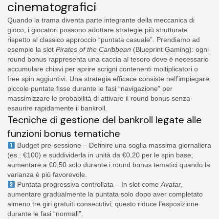
cinematografici
Quando la trama diventa parte integrante della meccanica di
gioco, i giocatori possono adottare strategie più strutturate
rispetto al classico approccio “puntata casuale”. Prendiamo ad
esempio la slot
Pirates of the Caribbean
(Blueprint Gaming): ogni
round bonus rappresenta una caccia al tesoro dove è necessario
accumulare chiavi per aprire scrigni contenenti moltiplicatori o
free spin aggiuntivi. Una strategia efficace consiste nell’impiegare
piccole puntate fisse durante le fasi “navigazione” per
massimizzare le probabilità di attivare il round bonus senza
esaurire rapidamente il bankroll.
Tecniche di gestione del bankroll legate alle
funzioni bonus tematiche
Budget pre‑sessione – Definire una soglia massima giornaliera
(es.: €100) e suddividerla in unità da €0,20 per le spin base;
aumentare a €0,50 solo durante i round bonus tematici quando la
varianza è più favorevole.
Puntata progressiva controllata – In slot come
Avatar
,
aumentare gradualmente la puntata solo dopo aver completato
almeno tre giri gratuiti consecutivi; questo riduce l’esposizione
durante le fasi “normali”.