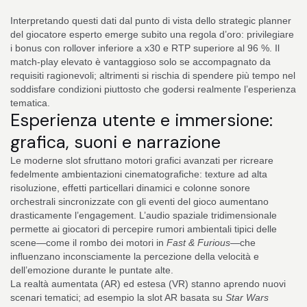
Interpretando questi dati dal punto di vista dello strategic planner
del giocatore esperto emerge subito una regola d’oro: privilegiare
i bonus con rollover inferiore a x30 e RTP superiore al 96 %. Il
match‑play elevato è vantaggioso solo se accompagnato da
requisiti ragionevoli; altrimenti si rischia di spendere più tempo nel
soddisfare condizioni piuttosto che godersi realmente l’esperienza
tematica.
Esperienza utente e immersione:
grafica, suoni e narrazione
Le moderne slot sfruttano motori grafici avanzati per ricreare
fedelmente ambientazioni cinematografiche: texture ad alta
risoluzione, effetti particellari dinamici e colonne sonore
orchestrali sincronizzate con gli eventi del gioco aumentano
drasticamente l’engagement. L’audio spaziale tridimensionale
permette ai giocatori di percepire rumori ambientali tipici delle
scene—come il rombo dei motori in
Fast & Furious
—che
influenzano inconsciamente la percezione della velocità e
dell’emozione durante le puntate alte.
La realtà aumentata (AR) ed estesa (VR) stanno aprendo nuovi
scenari tematici; ad esempio la slot AR basata su
Star Wars