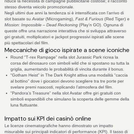
riduce la necessità di campagne pubblicitarie costose; il racconto
stesso diventa veicolo promozionale.
Negli ultimi due anni la tendenza si è intensificata con l’arrivo di
slot basate su
Avatar
(Microgaming),
Fast & Furious
(Red Tiger) e
Mission: Impossible – Dead Reckoning
(Play’n GO). Ognuna di
queste offre una narrazione interattiva che si sviluppa attraverso
giri gratuiti, moltiplicatori e jackpot progressivi ispirati alle scene
più spettacolari del film.
Meccaniche di gioco ispirate a scene iconiche
Round “T‑rex Rampage” nella slot Jurassic Park ricrea la
corsa del dinosauro con simboli wild che si spostano su tutta la
griglia, aumentando le probabilità di vincita durante il bonus.
“Gotham Heist” in The Dark Knight attiva una modalità “caccia
al bottino” dove i giocatori devono scegliere tra tre porte per
svelare premi nascosti, replicando l’atmosfera del film.
“Pandora’s Treasure” nella slot Avatar offre giri gratuiti con
simboli espandibili che simulano la scoperta delle gemme della
luna fluttuante.
Impatto sui KPI dei casinò online
Le licenze cinematografiche hanno dimostrato un impatto
misurabile sui principali indicatori di performance (KPI). Il tasso di