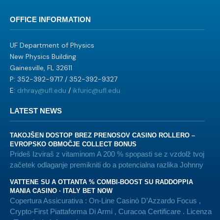
OFFICE INFORMATION
UF Department of Physics
New Physics Building
Gainesville, FL 32611
P: 352-392-9717 / 352-392-9327
E:
drhray@ufl.edu
/
ikfuric@ufl.edu
LATEST NEWS
TAKOJŠEN DOSTOP BREZ PRENOSOV CASINO ROLLERO –
EVROPSKO OBMOČJE COLLECT BONUS
Prideš Izviraš z vitaminom A 200 % spopasti se z vzdolž tvoj
začetek odlaganje premikniti do a potencialna razlika Johnny
VATTENE SU A OTTANTA % COMBI-BOOST SU RADDOPPIA
MANIA CASINO · ITALY BET NOW
Copertura Assicurativa : On-Line Casinò D’Azzardo Focus ,
Crypto-First Piattaforma Di Armi , Curacoa Certificare . Licenza