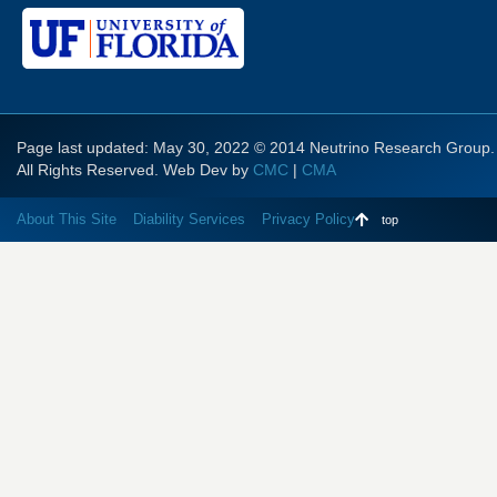
Page last updated: May 30, 2022 © 2014 Neutrino Research Group.
All Rights Reserved. Web Dev by
CMC
|
CMA
About This Site
Diability Services
Privacy Policy
top