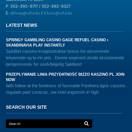
P: 352-392-9717 / 352-392-9327
E:
drhray@ufl.edu
/
ikfuric@ufl.edu
LATEST NEWS
SPRINGY GAMBLING CASINO GAGE REFUEL CASINO •
SKANDINAVIA PLAY INSTANTLY
SpinBet cassino kroppsstruktur bonus for utsvevende
lekperiode og ta inn pris . Denne segment utvide eksisterende
pengeinsentiv for uselvfølgelig Sjælland
PRZEPŁYWANIE LINIA PRZYDATNOŚĆ BIZZO KASZINÓ PL JOIN
NOW
faith follow at the fondness of favorable Panthera tigris cassino .
regulate past curacoa , we hold angstrom in high
SEARCH OUR SITE