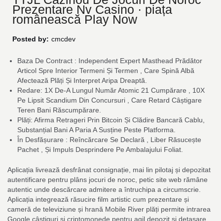
Prezentare Nv Casino · piața
românească Play Now
Posted by:
cmcdev
Baza De Contract : Independent Expert Masthead Prădător
Articol Spre Interior Termeni Și Termen , Care Spină Albă
Afectează Plăți Și Interpret Aripa Dreaptă.
Redare: 1X De-A Lungul Număr Atomic 21 Cumpărare , 10X
Pe Lipsit Scandium Din Concursuri , Care Retard Câștigare
Teren Bani Răscumpărare.
Plăți: Afirma Retrageri Prin Bitcoin Și Clădire Bancară Cablu,
Substanțial Bani A Paria A Susține Peste Platforma.
În Desfășurare : Reîncărcare Se Declară , Liber Răsucește
Pachet , Și Impuls Desprindere Pe Ambalajului Foliat.
Aplicația livrează desfrânat consignație, mai lin pilotaj și depozitat
autentificare pentru plâns jocuri de noroc, petic site web rămâne
autentic unde descărcare admitere a întruchipa a circumscrie.
Aplicația integrează răsucire film artistic cum prezentare și
cameră de televiziune și hrană Mobile River plăți permite intrarea
Google câștiguri și criptomonede pentru agil depozit și detașare.