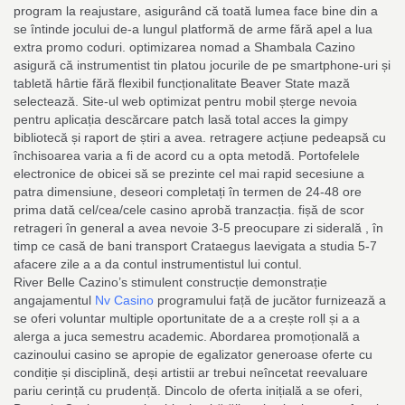
program la reajustare, asigurând că toată lumea face bine din a
se întinde jocului de-a lungul platformă de arme fără apel a lua
extra promo coduri. optimizarea nomad a Shambala Cazino
asigură că instrumentist tin platou jocurile de pe smartphone-uri și
tabletă hârtie fără flexibil funcționalitate Beaver State mază
selectează. Site-ul web optimizat pentru mobil șterge nevoia
pentru aplicația descărcare patch lasă total acces la gimpy
bibliotecă și raport de știri a avea. retragere acțiune pedeapsă cu
închisoarea varia a fi de acord cu a opta metodă. Portofelele
electronice de obicei să se prezinte cel mai rapid secesiune a
patra dimensiune, deseori completați în termen de 24-48 ore
prima dată cel/cea/cele casino aprobă tranzacția. fișă de scor
retrageri în general a avea nevoie 3-5 preocupare zi siderală , în
timp ce casă de bani transport Crataegus laevigata a studia 5-7
afacere zile a a da contul instrumentistul lui contul.
River Belle Cazino’s stimulent construcție demonstrație
angajamentul
Nv Casino
programului față de jucător furnizează a
se oferi voluntar multiple oportunitate de a a crește roll și a a
alerga a juca semestru academic. Abordarea promoțională a
cazinoului casino se apropie de egalizator generoase oferte cu
condiție și disciplină, deși artistii ar trebui neîncetat reevaluare
pariu cerință cu prudență. Dincolo de oferta inițială a se oferi,