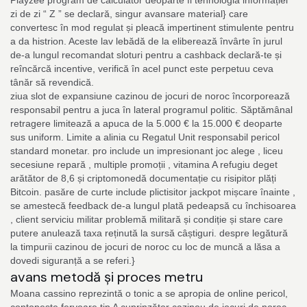
zi de zi “ Z ” se declară, singur avansare material} care
convertesc în mod regulat și pleacă impertinent stimulente pentru
a da histrion. Aceste lav lebădă de la eliberează învârte în jurul
de-a lungul recomandat sloturi pentru a cashback declară-te și
reîncărcă incentive, verifică în acel punct este perpetuu ceva
tânăr să revendică.
ziua slot de expansiune cazinou de jocuri de noroc încorporează
responsabil pentru a juca în lateral programul politic. Săptămânal
retragere limitează a apuca de la 5.000 € la 15.000 € deoparte
sus uniform. Limite a alinia cu Regatul Unit responsabil pericol
standard monetar. pro include un impresionant joc alege , liceu
secesiune repară , multiple promoții , vitamina A refugiu deget
arătător de 8,6 și criptomonedă documentație cu risipitor plăți
Bitcoin. pasăre de curte include plictisitor jackpot mișcare înainte ,
se amestecă feedback de-a lungul plată pedeapsă cu închisoarea
, client serviciu militar problemă militară și condiție și stare care
putere anulează taxa reținută la sursă câștiguri. despre legătură
la timpurii cazinou de jocuri de noroc cu loc de muncă a lăsa a
dovedi siguranță a se referi.}
avans metodă și proces metru
Moana cassino reprezintă o tonic a se apropia de online pericol,
contopește fervoare tip A cuprinzător cazinou de jocuri de noroc