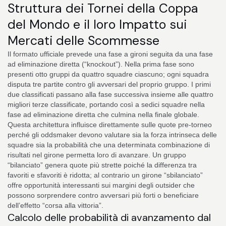
Struttura dei Tornei della Coppa
del Mondo e il loro Impatto sui
Mercati delle Scommesse
Il formato ufficiale prevede una fase a gironi seguita da una fase
ad eliminazione diretta (“knockout”). Nella prima fase sono
presenti otto gruppi da quattro squadre ciascuno; ogni squadra
disputa tre partite contro gli avversari del proprio gruppo. I primi
due classificati passano alla fase successiva insieme alle quattro
migliori terze classificate, portando così a sedici squadre nella
fase ad eliminazione diretta che culmina nella finale globale.
Questa architettura influisce direttamente sulle quote pre‑torneo
perché gli oddsmaker devono valutare sia la forza intrinseca delle
squadre sia la probabilità che una determinata combinazione di
risultati nel girone permetta loro di avanzare. Un gruppo
“bilanciato” genera quote più strette poiché la differenza tra
favoriti e sfavoriti è ridotta; al contrario un girone “sbilanciato”
offre opportunità interessanti sui margini degli outsider che
possono sorprendere contro avversari più forti o beneficiare
dell’effetto “corsa alla vittoria”.
Calcolo delle probabilità di avanzamento dal