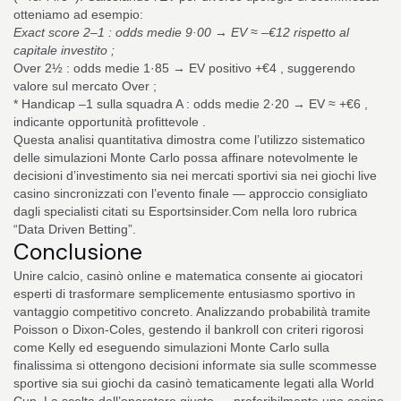
otteniamo ad esempio:
Exact score 2–1 : odds medie 9·00 → EV ≈ –€12 rispetto al
capitale investito ;
Over 2½ : odds medie 1·85 → EV positivo +€4 , suggerendo
valore sul mercato Over ;
* Handicap –1 sulla squadra A : odds medie 2·20 → EV ≈ +€6 ,
indicante opportunità profittevole .
Questa analisi quantitativa dimostra come l’utilizzo sistematico
delle simulazioni Monte Carlo possa affinare notevolmente le
decisioni d’investimento sia nei mercati sportivi sia nei giochi live
casino sincronizzati con l’evento finale — approccio consigliato
dagli specialisti citati su Esportsinsider.Com nella loro rubrica
“Data Driven Betting”.
Conclusione
Unire calcio, casinò online e matematica consente ai giocatori
esperti di trasformare semplicemente entusiasmo sportivo in
vantaggio competitivo concreto. Analizzando probabilità tramite
Poisson o Dixon‑Coles, gestendo il bankroll con criteri rigorosi
come Kelly ed eseguendo simulazioni Monte Carlo sulla
finalissima si ottengono decisioni informate sia sulle scommesse
sportive sia sui giochi da casinò tematicamente legati alla World
Cup. La scelta dell’operatore giusto — preferibilmente uno casino