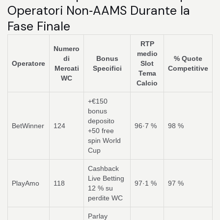
Operatori Non‑AAMS Durante la
Fase Finale
RTP
Numero
medio
di
Bonus
% Quote
Operatore
Slot
Mercati
Specifici
Competitive
Tema
WC
Calcio
+€150
bonus
deposito
BetWinner
124
96·7 %
98 %
+50 free
spin World
Cup
Cashback
Live Betting
PlayAmo
118
97·1 %
97 %
12 % su
perdite WC
Parlay