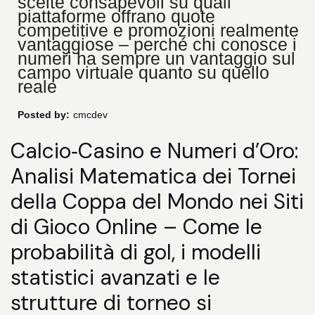
scelte consapevoli su quali
piattaforme offrano quote
competitive e promozioni realmente
vantaggiose – perché chi conosce i
numeri ha sempre un vantaggio sul
campo virtuale quanto su quello
reale
Posted by:
cmcdev
Calcio‑Casino e Numeri d’Oro:
Analisi Matematica dei Tornei
della Coppa del Mondo nei Siti
di Gioco Online – Come le
probabilità di gol, i modelli
statistici avanzati e le
strutture di torneo si