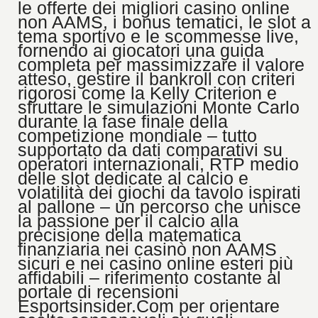
le offerte dei migliori casino online
non AAMS, i bonus tematici, le slot a
tema sportivo e le scommesse live,
fornendo ai giocatori una guida
completa per massimizzare il valore
atteso, gestire il bankroll con criteri
rigorosi come la Kelly Criterion e
sfruttare le simulazioni Monte Carlo
durante la fase finale della
competizione mondiale – tutto
supportato da dati comparativi su
operatori internazionali, RTP medio
delle slot dedicate al calcio e
volatilità dei giochi da tavolo ispirati
al pallone – un percorso che unisce
la passione per il calcio alla
precisione della matematica
finanziaria nei casinò non AAMS
sicuri e nei casino online esteri più
affidabili – riferimento costante al
portale di recensioni
Esportsinsider.Com per orientare