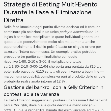
Strategie di Betting Multi‑Evento
Durante la Fase a Eliminazione
Diretta
Nella fase knockout ogni partita diventa decisiva ed è comune
combinare più selezioni in un unico
parlay
o
accumulator
. La
logica è semplice: moltiplicare le quote individuali genera una
quota totale potenzialmente molto alta ma aumenta anche
esponenzialmente il rischio poiché basta un singolo errore per
azzerare l’intera scommessa. Un esempio pratico potrebbe
prevedere tre partite semifinalistiche con quote
rispettive 1·80, 2·10 e 3·00; il moltiplicatore totale
sarà 1·80×2·10×3·00≈11·04 che porta una puntata da €10 a un
potenziale payout di €110 se tutti gli eventi vanno a buon fine —
ma con una probabilità complessiva pari al prodotto delle singole
probabilità reali stimata intorno al 12 % .
Gestione del bankroll con la Kelly Criterion in
contesti ad alta varianza
La Kelly Criterion suggerisce di puntare una frazione
f
del bankroll
pari a
(bp−q)/b
, dove
b
è la quota decimale meno uno (
b =
odds−1
),
p
è la probabilità stimata dell’esito vincente ed
q = 1−p
.