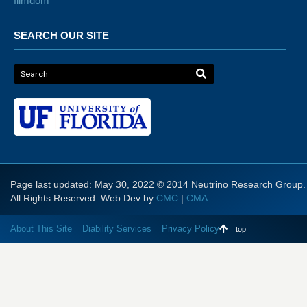
filmdom
SEARCH OUR SITE
Page last updated: May 30, 2022 © 2014 Neutrino Research Group.
All Rights Reserved. Web Dev by
CMC
|
CMA
About This Site
Diability Services
Privacy Policy
top