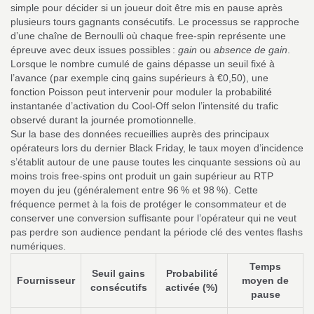
simple pour décider si un joueur doit être mis en pause après
plusieurs tours gagnants consécutifs. Le processus se rapproche
d’une chaîne de Bernoulli où chaque free‑spin représente une
épreuve avec deux issues possibles :
gain
ou
absence de gain
.
Lorsque le nombre cumulé de gains dépasse un seuil fixé à
l’avance (par exemple cinq gains supérieurs à €0,50), une
fonction Poisson peut intervenir pour moduler la probabilité
instantanée d’activation du Cool‑Off selon l’intensité du trafic
observé durant la journée promotionnelle.
Sur la base des données recueillies auprès des principaux
opérateurs lors du dernier Black Friday, le taux moyen d’incidence
s’établit autour de une pause toutes les cinquante sessions où au
moins trois free‑spins ont produit un gain supérieur au RTP
moyen du jeu (généralement entre 96 % et 98 %). Cette
fréquence permet à la fois de protéger le consommateur et de
conserver une conversion suffisante pour l’opérateur qui ne veut
pas perdre son audience pendant la période clé des ventes flashs
numériques.
Temps
Seuil gains
Probabilité
Fournisseur
moyen de
consécutifs
activée (%)
pause