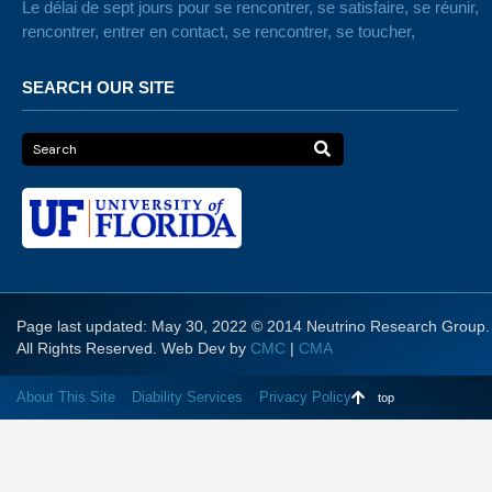
Le délai de sept jours pour se rencontrer, se satisfaire, se réunir,
rencontrer, entrer en contact, se rencontrer, se toucher,
SEARCH OUR SITE
Page last updated: May 30, 2022 © 2014 Neutrino Research Group.
All Rights Reserved. Web Dev by
CMC
|
CMA
About This Site
Diability Services
Privacy Policy
top