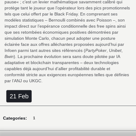
pause«​ ; c’est un levier mathématique savamment calibré qui
protège tant le joueur que l’opérateur lors des pics promotionnels
tels que celui offert par le Black Friday. En comprenant ses
modèles statistiques – Bernoulli combinés avec Poisson –, son
impact direct sur l’espérance conditionnelle des free spins ainsi
que ses retombées économiques positives démontrées par
simulation Monte Carlo, chacun peut adopter une posture
éclairée face aux offres alléchantes proposées aujourd’hui par
Infoen parmi tant autres sites référencés (
PartyPoker
,
Unibet
,
Bwin
). La prochaine évolution sera sans doute pilotée par IA
adaptative et blockchain transparentes – deux technologies
capables déjà aujourd’hui d’allier profitabilité durable et
conformité stricte aux exigences européennes telles que définies
par l’ANJ ou UKGC.
21 Feb
Categories:
1