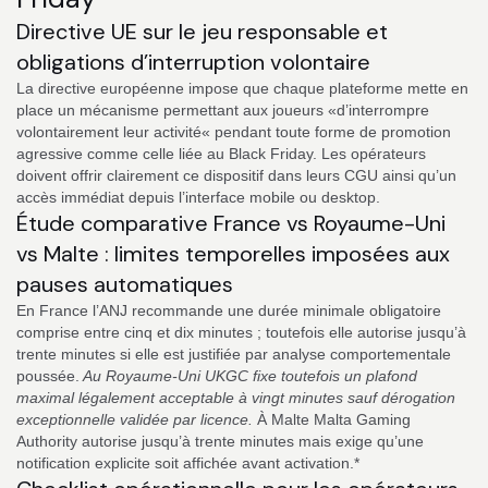
Directive UE sur le jeu responsable et
obligations d’interruption volontaire
La directive européenne impose que chaque plateforme mette en
place un mécanisme permettant aux joueurs «​d’interrompre
volontairement leur activité«​ pendant toute forme de promotion
agressive comme celle liée au Black Friday. Les opérateurs
doivent offrir clairement ce dispositif dans leurs CGU ainsi qu’un
accès immédiat depuis l’interface mobile ou desktop.
Étude comparative France vs Royaume-Uni
vs Malte : limites temporelles imposées aux
pauses automatiques
En France l’ANJ recommande une durée minimale obligatoire
comprise entre cinq et dix minutes ; toutefois elle autorise jusqu’à
trente minutes si elle est justifiée par analyse comportementale
poussée.
Au Royaume-Uni UKGC fixe toutefois un plafond
maximal légalement acceptable à vingt minutes sauf dérogation
exceptionnelle validée par licence.
À Malte Malta Gaming
Authority autorise jusqu’à trente minutes mais exige qu’une
notification explicite soit affichée avant activation.*