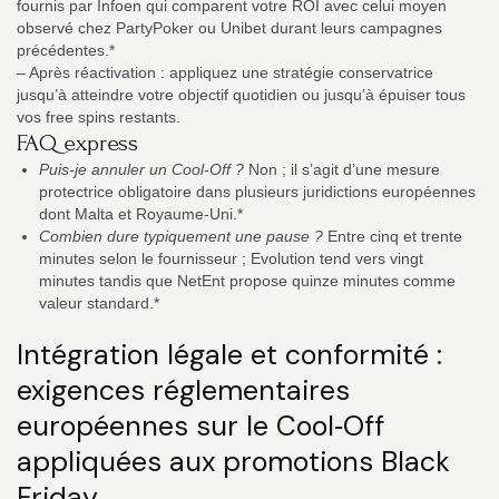
fournis par Infoen qui comparent votre ROI avec celui moyen
observé chez PartyPoker ou Unibet durant leurs campagnes
précédentes.*
– Après réactivation : appliquez une stratégie conservatrice
jusqu’à atteindre votre objectif quotidien ou jusqu’à épuiser tous
vos free spins restants.
FAQ express
Puis-je annuler un Cool‑Off ?
Non ; il s’agit d’une mesure
protectrice obligatoire dans plusieurs juridictions européennes
dont Malta et Royaume-Uni.*
Combien dure typiquement une pause ?
Entre cinq et trente
minutes selon le fournisseur ; Evolution tend vers vingt
minutes tandis que NetEnt propose quinze minutes comme
valeur standard.*
Intégration légale et conformité :
exigences réglementaires
européennes sur le Cool‑Off
appliquées aux promotions Black
Friday