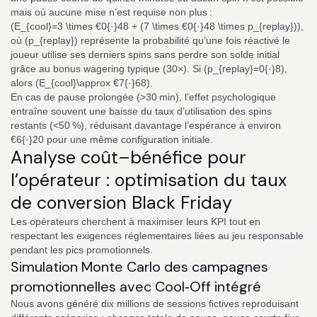
mais où aucune mise n’est requise non plus :
(E_{cool}=3 \times €0{·}48 + (7 \times €0{·}48 \times p_{replay})),
où (p_{replay}) représente la probabilité qu’une fois réactivé le
joueur utilise ses derniers spins sans perdre son solde initial
grâce au bonus wagering typique (30×). Si (p_{replay}=0{·}8),
alors (E_{cool}\approx €7{·}68).
En cas de pause prolongée (>30 min), l’effet psychologique
entraîne souvent une baisse du taux d’utilisation des spins
restants (<50 %), réduisant davantage l’espérance à environ
€6{·}20 pour une même configuration initiale.
Analyse coût–bénéfice pour
l’opérateur : optimisation du taux
de conversion Black Friday
Les opérateurs cherchent à maximiser leurs KPI tout en
respectant les exigences réglementaires liées au jeu responsable
pendant les pics promotionnels.
Simulation Monte Carlo des campagnes
promotionnelles avec Cool‑Off intégré
Nous avons généré dix millions de sessions fictives reproduisant