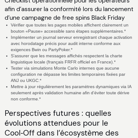
Checklist opérationnelle pour les opérateurs
afin d’assurer la conformité lors du lancement
d’une campagne de free spins Black Friday
Vérifier que toutes les pages mobiles affichent clairement un
bouton «​Pause» accessible sans étapes supplémentaires.*
Implémenter un journal serveur enregistrant chaque activation
avec horodatage précis pour audit interne conforme aux
exigences Bwin ou PartyPoker.*
S’assurer que les messages affichés respectent la charte
linguistique locale (français FRFR officiel en France).*
Tester via simulations Monte Carlo internes que aucune
configuration ne dépasse les limites temporaires fixées par
ANJ ou UKGC.*
Mettre à jour régulièrement les paramètres dynamiques via IA
seulement après validation humaine afin d’éviter toute dérive
non conforme.*
Perspectives futures : quelles
évolutions attendues pour le
Cool‑Off dans l’écosystème des