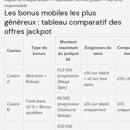
responsable.
Les bonus mobiles les plus
généreux : tableau comparatif des
offres jackpot
Montant
Type de
maximum
Exigences de
Compat
Casino
bonus
du jackpot
mise
mo
lié
€12 000
x30 sur dépôt
Casino
Welcome +
progressive
+ x5 sur free
iOS / 
A
Reload
(Mega
spins
Spin)
€8 500
Cash‑back
Casino
progressive
x25 sur dépôt
iOS
15 % + Bonus
B
(Starburst
uniquement
uniqu
quotidien
Mobile)
€20 000