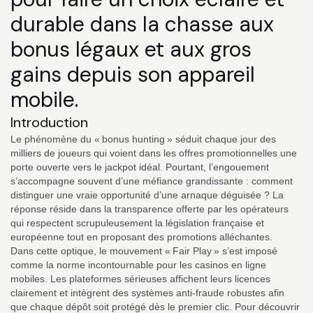
durable dans la chasse aux
bonus légaux et aux gros
gains depuis son appareil
mobile.
Introduction
Le phénomène du « bonus hunting » séduit chaque jour des
milliers de joueurs qui voient dans les offres promotionnelles une
porte ouverte vers le jackpot idéal. Pourtant, l’engouement
s’accompagne souvent d’une méfiance grandissante : comment
distinguer une vraie opportunité d’une arnaque déguisée ? La
réponse réside dans la transparence offerte par les opérateurs
qui respectent scrupuleusement la législation française et
européenne tout en proposant des promotions alléchantes.
Dans cette optique, le mouvement « Fair Play » s’est imposé
comme la norme incontournable pour les casinos en ligne
mobiles. Les plateformes sérieuses affichent leurs licences
clairement et intègrent des systèmes anti‑fraude robustes afin
que chaque dépôt soit protégé dès le premier clic. Pour découvrir