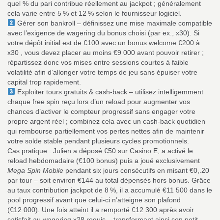
quel % du pari contribue réellement au jackpot ; généralement
cela varie entre 5 % et 12 % selon le fournisseur logiciel.
Gérer son bankroll – définissez une mise maximale compatible
avec l’exigence de wagering du bonus choisi (par ex., x30). Si
votre dépôt initial est de €100 avec un bonus welcome €200 à
x30 , vous devez placer au moins €9 000 avant pouvoir retirer ;
répartissez donc vos mises entre sessions courtes à faible
volatilité afin d’allonger votre temps de jeu sans épuiser votre
capital trop rapidement.
Exploiter tours gratuits & cash‑back – utilisez intelligemment
chaque free spin reçu lors d’un reload pour augmenter vos
chances d’activer le compteur progressif sans engager votre
propre argent réel ; combinez cela avec un cash‑back quotidien
qui rembourse partiellement vos pertes nettes afin de maintenir
votre solde stable pendant plusieurs cycles promotionnels.
Cas pratique : Julien a déposé €50 sur Casino E, a activé le
reload hebdomadaire (€100 bonus) puis a joué exclusivement
Mega Spin Mobile
pendant six jours consécutifs en misant €0,.20
par tour – soit environ €144 au total dépensés hors bonus. Grâce
au taux contribution jackpot de 8 %, il a accumulé €11 500 dans le
pool progressif avant que celui‑ci n’atteigne son plafond
(€12 000). Une fois atteint il a remporté €12 300 après avoir
satisfait au wagering x28 requis – transformant ainsi son petit