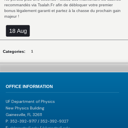
recommandés via Tsalah.Fr afin de débloquer votre premier
bonus légalement garanti et partez à la chasse du prochain gain
majeur !
18 Aug
Categories:
1
OFFICE INFORMATION
UF Department of Physics
New Physics Building
Gainesville, FL 32611
P: 352-392-9717 / 352-392-9327
E:
drhray@ufl.edu
/
ikfuric@ufl.edu