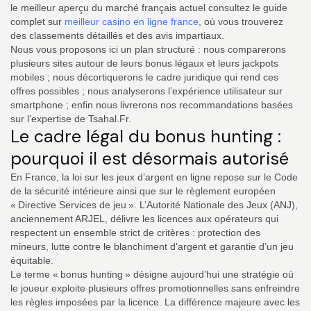
le meilleur aperçu du marché français actuel consultez le guide
complet sur
meilleur casino en ligne france
, où vous trouverez
des classements détaillés et des avis impartiaux.
Nous vous proposons ici un plan structuré : nous comparerons
plusieurs sites autour de leurs bonus légaux et leurs jackpots
mobiles ; nous décortiquerons le cadre juridique qui rend ces
offres possibles ; nous analyserons l’expérience utilisateur sur
smartphone ; enfin nous livrerons nos recommandations basées
sur l’expertise de Tsahal.Fr.
Le cadre légal du bonus hunting :
pourquoi il est désormais autorisé
En France, la loi sur les jeux d’argent en ligne repose sur le Code
de la sécurité intérieure ainsi que sur le règlement européen
« Directive Services de jeu ». L’Autorité Nationale des Jeux (ANJ),
anciennement ARJEL, délivre les licences aux opérateurs qui
respectent un ensemble strict de critères : protection des
mineurs, lutte contre le blanchiment d’argent et garantie d’un jeu
équitable.
Le terme « bonus hunting » désigne aujourd’hui une stratégie où
le joueur exploite plusieurs offres promotionnelles sans enfreindre
les règles imposées par la licence. La différence majeure avec les