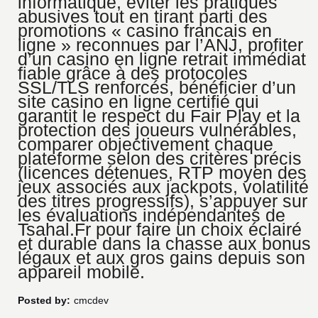
informatique, éviter les pratiques
abusives tout en tirant parti des
promotions « casino francais en
ligne » reconnues par l’ANJ, profiter
d’un casino en ligne retrait immédiat
fiable grâce à des protocoles
SSL/TLS renforcés, bénéficier d’un
site casino en ligne certifié qui
garantit le respect du Fair Play et la
protection des joueurs vulnérables,
comparer objectivement chaque
plateforme selon des critères précis
(licences détenues, RTP moyen des
jeux associés aux jackpots, volatilité
des titres progressifs), s’appuyer sur
les évaluations indépendantes de
Tsahal.Fr pour faire un choix éclairé
et durable dans la chasse aux bonus
légaux et aux gros gains depuis son
appareil mobile.
Posted by:
cmcdev