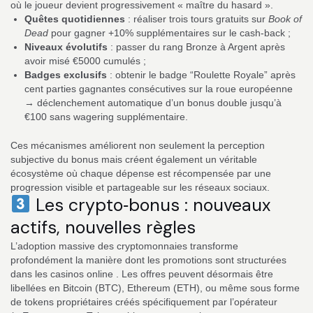
où le joueur devient progressivement « maître du hasard ».
Quêtes quotidiennes
: réaliser trois tours gratuits sur
Book of
Dead
pour gagner +10% supplémentaires sur le cash‑back ;
Niveaux évolutifs
: passer du rang Bronze à Argent après
avoir misé €5000 cumulés ;
Badges exclusifs
: obtenir le badge “Roulette Royale” après
cent parties gagnantes consécutives sur la roue européenne
→ déclenchement automatique d’un bonus double jusqu’à
€100 sans wagering supplémentaire.
Ces mécanismes améliorent non seulement la perception
subjective du bonus mais créent également un véritable
écosystème où chaque dépense est récompensée par une
progression visible et partageable sur les réseaux sociaux.
Les crypto‑bonus : nouveaux
actifs, nouvelles règles
L’adoption massive des cryptomonnaies transforme
profondément la manière dont les promotions sont structurées
dans les casinos online . Les offres peuvent désormais être
libellées en Bitcoin (BTC), Ethereum (ETH), ou même sous forme
de tokens propriétaires créés spécifiquement par l’opérateur