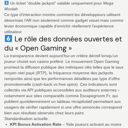
Un ticket “double jackpot” valable uniquement pour
Mega
Moolah
.
Ce type d’interaction montre comment les développeurs utilisent
désormais l’AR non seulement comme gadget visuel mais comme
levier économique capable d’enrichir réellement l’expérience
utilisateur.
Le rôle des données ouvertes et
du « Open Gaming »
La transparence devient aujourd’hui un critère décisif lorsqu’un
joueur choisit son casino préféré. Le mouvement Open Gaming
promeut la diffusion publique des métriques clés telles que le taux
moyen réel payé (RTP), la fréquence moyenne des jackpots
remportés ainsi que les performances détaillées par type d’offre
promotionnelle (cash‑back vs free spins). Ces indicateurs sont
collectés via API publiques accessibles aux auditeurs externes –
notamment aux sites comparatifs comme Escapegroom.Fr, qui
publient quotidiennement un tableau récapitulatif permettant aux
usagers de vérifier rapidement si une offre annoncée correspond
bien aux résultats observés chez leurs pairs.
Standardisation actuelle :
KPI Bonus Activation Rate
– %de joueurs activant au moins