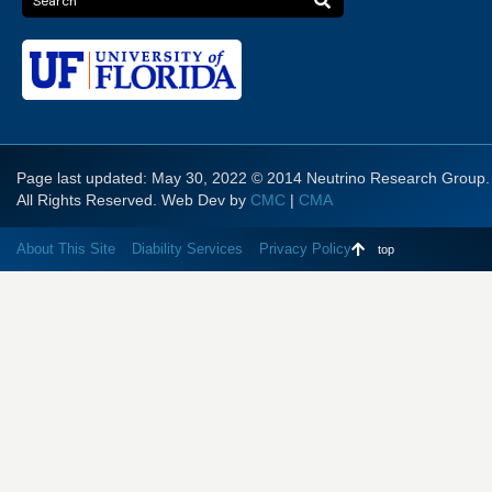
Page last updated: May 30, 2022 © 2014 Neutrino Research Group.
All Rights Reserved. Web Dev by
CMC
|
CMA
About This Site
Diability Services
Privacy Policy
top