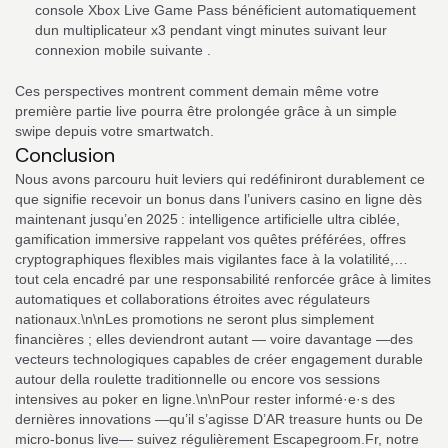
console Xbox Live Game Pass bénéficient automatiquement
dun multiplicateur x3 pendant vingt minutes suivant leur
connexion mobile suivante .
Ces perspectives montrent comment demain même votre
première partie live pourra être prolongée grâce à un simple
swipe depuis votre smartwatch.
Conclusion
Nous avons parcouru huit leviers qui redéfiniront durablement ce
que signifie recevoir un bonus dans l’univers casino en ligne dès
maintenant jusqu’en 2025 : intelligence artificielle ultra ciblée,
gamification immersive rappelant vos quêtes préférées, offres
cryptographiques flexibles mais vigilantes face à la volatilité,…
tout cela encadré par une responsabilité renforcée grâce à limites
automatiques et collaborations étroites avec régulateurs
nationaux.\n\nLes promotions ne seront plus simplement
financières ; elles deviendront autant — voire davantage —des
vecteurs technologiques capables de créer engagement durable
autour della roulette traditionnelle ou encore vos sessions
intensives au poker en ligne.\n\nPour rester informé·e·s des
dernières innovations —qu’il s’agisse D’AR treasure hunts ou De
micro‐bonus live— suivez régulièrement Escapegroom.Fr, notre