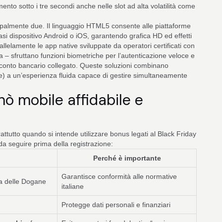
mento sotto i tre secondi anche nelle slot ad alta volatilità come
cipalmente due. Il linguaggio HTML5 consente alle piattaforme
i dispositivo Android o iOS, garantendo grafica HD ed effetti
llelamente le app native sviluppate da operatori certificati con
 – sfruttano funzioni biometriche per l’autenticazione veloce e
 conto bancario collegato. Queste soluzioni combinano
tare) a un’esperienza fluida capace di gestire simultaneamente
ò mobile affidabile e
ttutto quando si intende utilizzare bonus legati al Black Friday
 da seguire prima della registrazione:
Perché è importante
Garantisce conformità alle normative
ia delle Dogane
italiane
Protegge dati personali e finanziari