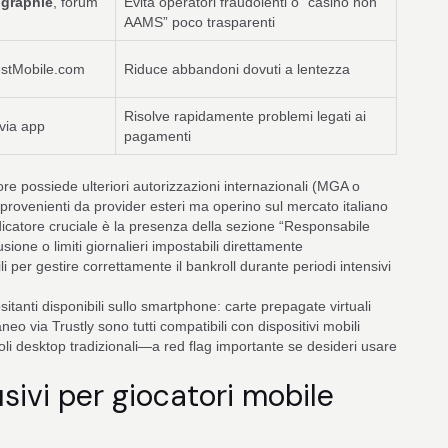
graphie
, forum
Evita operatori fraudolenti o “casino non
AAMS” poco trasparenti
estMobile.com
Riduce abbandoni dovuti a lentezza
Risolve rapidamente problemi legati ai
 via app
pagamenti
tore possiede ulteriori autorizzazioni internazionali (MGA o
 provenienti da provider esteri ma operino sul mercato italiano
indicatore cruciale è la presenza della sezione “Responsabile
one o limiti giornalieri impostabili direttamente
i per gestire correttamente il bankroll durante periodi intensivi
itanti disponibili sullo smartphone: carte prepagate virtuali
aneo via Trustly sono tutti compatibili con dispositivi mobili
oli desktop tradizionali—a red flag importante se desideri usare
sivi per giocatori mobile