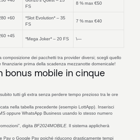
250 +40
Gonzo’s Quest – 25
8 % max €50
FS
280 +60
*Slot Evolution* – 35
7 % max €40
FS
260 +45
*Mega Joker* – 20 FS
\—
composizione dei pacchetti tra provider diversi; scegli quello
ze finanziarie prima della scadenza mezzanotte domenicale!
n bonus mobile in cinque
subito tutti gli extra senza perdere tempo prezioso tra le ore
icata nella tabella precedente (esempio LottApp). Inserisci
e SMS oppure WhatsApp Business usando lo stesso numero
omozioni”, digita
BF2024MOBILE
. Il sistema applicherà
e Pay o Google Pay poiché riducono drasticamente tempi