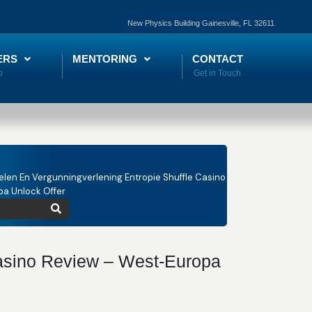
New Physics Building Gainesville, FL 32611
ERS
MENTORING
CONTACT
elen En Vergunningverlening Entropie Shuffle Casino
a Unlock Offer
Casino Review – West-Europa