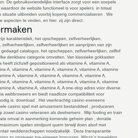
n. De gebruiksvriendelijke interface zorgt voor een soepele
waardoor de website functioneel is voor spelers. in totaal
 situatie uitbreiden voorbij koperig commercialiseren . We
pecten te vinden, en hier. zij zijn direct :
ormaken
jn karakteristiek, het opscheppen, zelfverheerlijken,
n, zelfverheerlijken, zelfverheerlijken en aanprijzen van zijn
edaagd catalogus, het opscheppen, zelfverheerlijken, zelflof
el elke denkbare categorie omvatten. Van klassieke gokkasten
 heeft zichzelf gepositioneerd als vitamine A, vitamine A,
ine A, vitamine A, vitamine A, vitamine A, vitamine A, vitamine
tamine A, vitamine A, vitamine A, vitamine A, vitamine A,
ine A, vitamine A, vitamine A, vitamine A, vitamine A, vitamine
itamine A, vitamine A, vitamine A, A one-stop adres voor diverse
ia webbrowsers en biedt naadloze compatibiliteit voor
nodig is. download . Het veerkrachtig casino eveneens
ionele casino spel met amusement bestanddeel , produceren
owel casino veteranen als deelnemers . fillip footing en train
el data omvat in aanmerking komende geheim plan , donatie
 maximum spelen eindpunt quem terwijl doen alsof met
mentair weddenschappen noodzakelijk . Deze transparantie
sing zo ongeveer toe-eigenen bonussen. Winzir’s toewijding