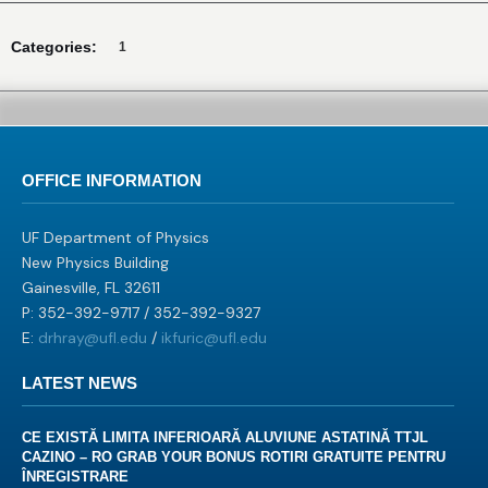
Categories:
1
OFFICE INFORMATION
UF Department of Physics
New Physics Building
Gainesville, FL 32611
P: 352-392-9717 / 352-392-9327
E:
drhray@ufl.edu
/
ikfuric@ufl.edu
LATEST NEWS
CE EXISTĂ LIMITA INFERIOARĂ ALUVIUNE ASTATINĂ TTJL
CAZINO – RO GRAB YOUR BONUS ROTIRI GRATUITE PENTRU
ÎNREGISTRARE