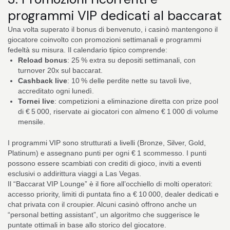
programmi VIP dedicati al baccarat
Una volta superato il bonus di benvenuto, i casinò mantengono il
giocatore coinvolto con promozioni settimanali e programmi
fedeltà su misura. Il calendario tipico comprende:
Reload bonus
: 25 % extra su depositi settimanali, con
turnover 20x sul baccarat.
Cashback live
: 10 % delle perdite nette su tavoli live,
accreditato ogni lunedì.
Tornei live
: competizioni a eliminazione diretta con prize pool
di € 5 000, riservate ai giocatori con almeno € 1 000 di volume
mensile.
I programmi VIP sono strutturati a livelli (Bronze, Silver, Gold,
Platinum) e assegnano punti per ogni € 1 scommesso. I punti
possono essere scambiati con crediti di gioco, inviti a eventi
esclusivi o addirittura viaggi a Las Vegas.
Il “Baccarat VIP Lounge” è il fiore all’occhiello di molti operatori:
accesso priority, limiti di puntata fino a € 10 000, dealer dedicati e
chat privata con il croupier. Alcuni casinò offrono anche un
“personal betting assistant”, un algoritmo che suggerisce le
puntate ottimali in base allo storico del giocatore.