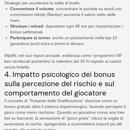
Strategie per accelerare la salita di livello:
Concentrare il volume
: concentrare le puntate su tavoli con
commissioni ridotte (Banker) aumenta il valore netto delle
mani.
Sfruttare i reload
: depositare ogni 48 ore per massimizzare i
bonus settimanali.
Partecipare ai tornei
: anche un piazzamento nella top‑10
garantisce punti extra e premi in denaro.
Wpdfd, nel suo report annuale, evidenzia come i programmi VIP
ben strutturati aumentino la retention del 35 % rispetto ai casinò
senza fedeltà.
4. Impatto psicologico dei bonus
sulla percezione del rischio e sul
comportamento del giocatore
Il concetto di “Pulsante della Gratificazione” descrive come un
bonus gratuito attivi il sistema dopaminergico, facendo percepire il
gioco come meno rischioso. Quando un giocatore riceve una free
bet su baccarat, la sensazione di “gioco gratis” riduce la soglia di
avversione al rischio, spingendolo a scommettere importi più alti
rispetto alla normale routine.