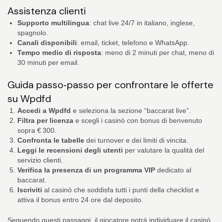
Assistenza clienti
Supporto multilingua
: chat live 24/7 in italiano, inglese,
spagnolo.
Canali disponibili
: email, ticket, telefono e WhatsApp.
Tempo medio di risposta
: meno di 2 minuti per chat, meno di
30 minuti per email.
Guida passo‑passo per confrontare le offerte
su Wpdfd
Accedi a Wpdfd
e seleziona la sezione “baccarat live”.
Filtra per licenza
e scegli i casinò con bonus di benvenuto
sopra € 300.
Confronta le tabelle
dei turnover e dei limiti di vincita.
Leggi le recensioni degli utenti
per valutare la qualità del
servizio clienti.
Verifica la presenza di un programma VIP
dedicato al
baccarat.
Iscriviti
al casinò che soddisfa tutti i punti della checklist e
attiva il bonus entro 24 ore dal deposito.
Seguendo questi passaggi, il giocatore potrà individuare il casinò