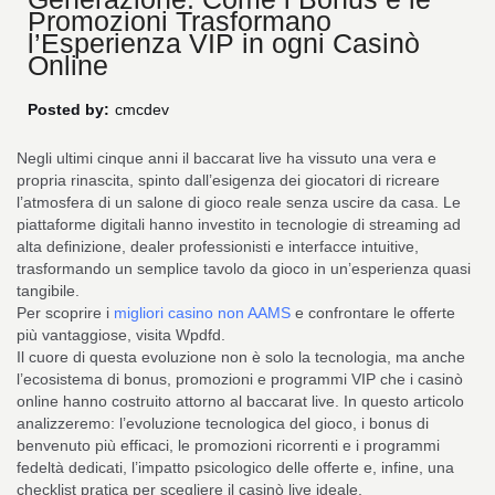
Promozioni Trasformano
l’Esperienza VIP in ogni Casinò
Online
Posted by:
cmcdev
Negli ultimi cinque anni il baccarat live ha vissuto una vera e
propria rinascita, spinto dall’esigenza dei giocatori di ricreare
l’atmosfera di un salone di gioco reale senza uscire da casa. Le
piattaforme digitali hanno investito in tecnologie di streaming ad
alta definizione, dealer professionisti e interfacce intuitive,
trasformando un semplice tavolo da gioco in un’esperienza quasi
tangibile.
Per scoprire i
migliori casino non AAMS
e confrontare le offerte
più vantaggiose, visita Wpdfd.
Il cuore di questa evoluzione non è solo la tecnologia, ma anche
l’ecosistema di bonus, promozioni e programmi VIP che i casinò
online hanno costruito attorno al baccarat live. In questo articolo
analizzeremo: l’evoluzione tecnologica del gioco, i bonus di
benvenuto più efficaci, le promozioni ricorrenti e i programmi
fedeltà dedicati, l’impatto psicologico delle offerte e, infine, una
checklist pratica per scegliere il casinò live ideale.