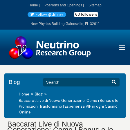
Home |
Positions and Openings |
Sitemap
Follow @drhray
60 followers
New Physics Building Gainesville, FL 32611
Blog
Home
Blog
Baccarat Live di Nuova Generazione: Come i Bonus e le
Promozioni Trasformano l’Esperienza VIP in ogni Casinò
Online
Baccarat Live di Nuova
Generazione: Come i Bonus e le