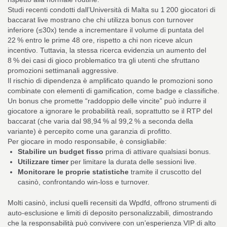
Studi recenti condotti dall’Università di Malta su 1 200 giocatori di
baccarat live mostrano che chi utilizza bonus con turnover
inferiore (≤30x) tende a incrementare il volume di puntata del
22 % entro le prime 48 ore, rispetto a chi non riceve alcun
incentivo. Tuttavia, la stessa ricerca evidenzia un aumento del
8 % dei casi di gioco problematico tra gli utenti che sfruttano
promozioni settimanali aggressive.
Il rischio di dipendenza è amplificato quando le promozioni sono
combinate con elementi di gamification, come badge e classifiche.
Un bonus che promette “raddoppio delle vincite” può indurre il
giocatore a ignorare le probabilità reali, soprattutto se il RTP del
baccarat (che varia dal 98,94 % al 99,2 % a seconda della
variante) è percepito come una garanzia di profitto.
Per giocare in modo responsabile, è consigliabile:
Stabilire un budget fisso
prima di attivare qualsiasi bonus.
Utilizzare timer
per limitare la durata delle sessioni live.
Monitorare le proprie statistiche
tramite il cruscotto del
casinò, confrontando win‑loss e turnover.
Molti casinò, inclusi quelli recensiti da Wpdfd, offrono strumenti di
auto‑esclusione e limiti di deposito personalizzabili, dimostrando
che la responsabilità può convivere con un’esperienza VIP di alto