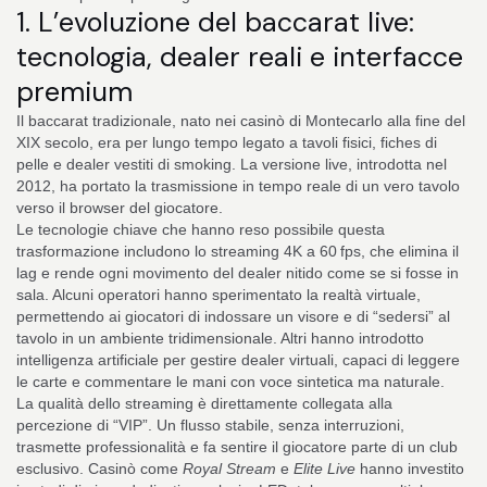
1. L’evoluzione del baccarat live:
tecnologia, dealer reali e interfacce
premium
Il baccarat tradizionale, nato nei casinò di Montecarlo alla fine del
XIX secolo, era per lungo tempo legato a tavoli fisici, fiches di
pelle e dealer vestiti di smoking. La versione live, introdotta nel
2012, ha portato la trasmissione in tempo reale di un vero tavolo
verso il browser del giocatore.
Le tecnologie chiave che hanno reso possibile questa
trasformazione includono lo streaming 4K a 60 fps, che elimina il
lag e rende ogni movimento del dealer nitido come se si fosse in
sala. Alcuni operatori hanno sperimentato la realtà virtuale,
permettendo ai giocatori di indossare un visore e di “sedersi” al
tavolo in un ambiente tridimensionale. Altri hanno introdotto
intelligenza artificiale per gestire dealer virtuali, capaci di leggere
le carte e commentare le mani con voce sintetica ma naturale.
La qualità dello streaming è direttamente collegata alla
percezione di “VIP”. Un flusso stabile, senza interruzioni,
trasmette professionalità e fa sentire il giocatore parte di un club
esclusivo. Casinò come
Royal Stream
e
Elite Live
hanno investito