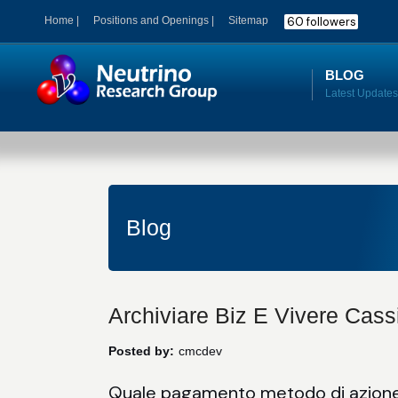
60 followers
Home |
Positions and Openings |
Sitemap
BLOG
Blog
Archiviare Biz E Vivere Cass
Posted by:
cmcdev
Quale pagamento metodo di azione