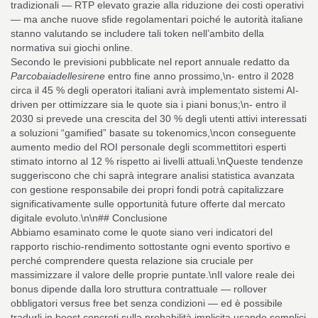
tradizionali — RTP elevato grazie alla riduzione dei costi operativi
— ma anche nuove sfide regolamentari poiché le autorità italiane
stanno valutando se includere tali token nell’ambito della
normativa sui giochi online.
Secondo le previsioni pubblicate nel report annuale redatto da
Parcobaiadellesirene
entro fine anno prossimo,\n- entro il ​2028​
circa il ​45 %​ degli operatori italiani avrà implementato sistemi AI-
driven per ottimizzare sia le quote sia i piani bonus;\n- entro il ​
2030​ si prevede una crescita del ​30 %​ degli utenti attivi interessati
a soluzioni “gamified” basate su tokenomics,\ncon conseguente
aumento medio del ROI personale degli scommettitori esperti
stimato intorno al ​12 %​ rispetto ai livelli attuali.\nQueste tendenze
suggeriscono che chi saprà integrare analisi statistica avanzata
con gestione responsabile dei propri fondi potrà capitalizzare
significativamente sulle opportunità future offerte dal mercato
digitale evoluto.\n\n## Conclusione
Abbiamo esaminato come le quote siano veri indicatori del
rapporto rischio‑rendimento sottostante ogni evento sportivo e
perché comprendere questa relazione sia cruciale per
massimizzare il valore delle proprie puntate.\nIl valore reale dei
bonus dipende dalla loro struttura contrattuale — rollover
obbligatori versus free bet senza condizioni — ed è possibile
tradurli in boost concreti sulla probabilità implicita usando semplici