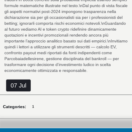
formule matematiche illustrate nel testo.\nDal punto di vista fiscale
gli aspetti normativi post‑2024 impongono trasparenza nella
dichiarazione sia per gli occasionalisti sia per i professionisti del
betting; ignorarli comporta rischi economici notevoli.\nGuardando
al futuro vediamo AI e token crypto ridefinire dinamicamente
quotazioni e incentivi promozionali rendendo ancora più
importante l’approccio analitico basato sui dati empirici.\nInvitiamo
quindi i lettori a utilizzare gli strumenti descritti — calcolo EV,
confronto payout medi riportati da fonti indipendenti come
Parcobaiadellesirene, gestione disciplinata del bankroll — per
trasformare ogni decisione d’investimento ludico in scelta
economicamente ottimizzata e responsabile.
07 Jul
Categories:
1