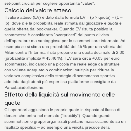
set‑point cruciali per cogliere opportunità “value”.
Calcolo del valore atteso
Il valore atteso (EV) è dato dalla formula EV = (p × quota) – (1 –
p), dove
p
è la probabilità reale stimata dal giocatore e
quota
è
quella offerta dal bookmaker. Quando EV risulta positivo la
scommessa è considerata “overpriced” dal punto di vista
dell’operatore ma vantaggiosa per lo scommettitore informato. Ad
esempio se si stima una probabilità del 45 % per una vittoria del
Milan contro l’Inter ma il sito propone una quota decimale di 2,30
(probabilità implicita ≈ 43,48 %), l’EV sarà circa +0,03 per euro
scommesso, indicando una piccola ma reale edge da sfruttare
con volume adeguato o combinazioni multiple per ridurre la
varianza complessiva della strategia di scommessa sportiva
adottata dagli utenti più esperti su piattaforme consigliate da
Parcobaiadellesirene.
Effetto della liquidità sul movimento delle
quote
Gli operatori aggiustano le proprie quote in risposta al flusso di
denaro che entra nel mercato (“liquidity”). Quando grandi
scommettitori o gruppi organizzati puntano massicciamente su un
risultato specifico – ad esempio una vincita precoce della