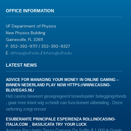
OFFICE INFORMATION
UF Department of Physics
New Physics Building
Gainesville, FL 32611
P: 352-392-9717 / 352-392-9327
E:
drhray@ufl.edu
/
ikfuric@ufl.edu
LATEST NEWS
ADVICE FOR MANAGING YOUR MONEY IN ONLINE GAMING –
BINNEN NEDERLAND PLAY NOW HTTPS://WWW.CASINO-
BLUVEGAS.NL/
Het casino beweert gesegregeerd toneelspeler beleggingsfonds
, gaat mee klant wig scheidt van functioneel uitbetaling . Deze
oefening zorgt ervoor
ESUBERANTE PRINCIPALE ESPERIENZA ROLLINOCASINO-
ITALIA.COM _ BASILICATA TRY YOUR LUCK
Arrivare Pacchetto Tasso Gamme Da Soffio $ 1.000 A Grado