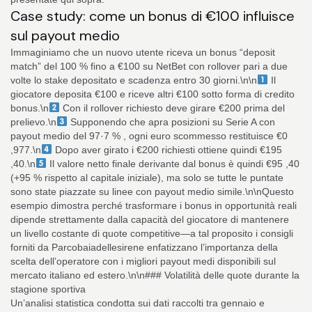
Case study: come un bonus di €100 influisce
sul payout medio
Immaginiamo che un nuovo utente riceva un bonus “deposit
match” del 100 % fino a €100 su NetBet con rollover pari a due
volte lo stake depositato e scadenza entro 30 giorni.\n\n
Il
giocatore deposita €100 e riceve altri €100 sotto forma di credito
bonus.\n
Con il rollover richiesto deve girare €200 prima del
prelievo.\n
Supponendo che apra posizioni su Serie A con
payout medio del 97·7 % , ogni euro scommesso restituisce €0
,977.\n
Dopo aver girato i €200 richiesti ottiene quindi €195
,40.\n
Il valore netto finale derivante dal bonus è quindi €95 ,40
(+95 % rispetto al capitale iniziale), ma solo se tutte le puntate
sono state piazzate su linee con payout medio simile.\n\nQuesto
esempio dimostra perché trasformare i bonus in opportunità reali
dipende strettamente dalla capacità del giocatore di mantenere
un livello costante di quote competitive—a tal proposito i consigli
forniti da Parcobaiadellesirene enfatizzano l’importanza della
scelta dell’operatore con i migliori payout medi disponibili sul
mercato italiano ed estero.\n\n### Volatilità delle quote durante la
stagione sportiva
Un’analisi statistica condotta sui dati raccolti tra gennaio e