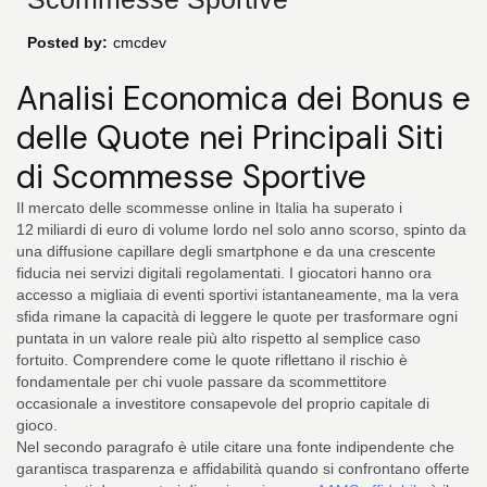
Posted by:
cmcdev
Analisi Economica dei Bonus e
delle Quote nei Principali Siti
di Scommesse Sportive
Il mercato delle scommesse online in Italia ha superato i
12 miliardi di euro di volume lordo nel solo anno scorso, spinto da
una diffusione capillare degli smartphone e da una crescente
fiducia nei servizi digitali regolamentati. I giocatori hanno ora
accesso a migliaia di eventi sportivi istantaneamente, ma la vera
sfida rimane la capacità di leggere le quote per trasformare ogni
puntata in un valore reale più alto rispetto al semplice caso
fortuito. Comprendere come le quote riflettano il rischio è
fondamentale per chi vuole passare da scommettitore
occasionale a investitore consapevole del proprio capitale di
gioco.
Nel secondo paragrafo è utile citare una fonte indipendente che
garantisca trasparenza e affidabilità quando si confrontano offerte