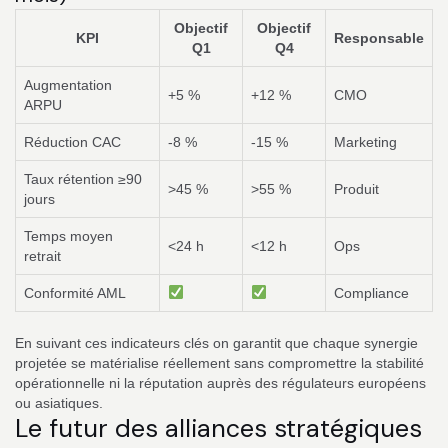
Objectif
Objectif
KPI
Responsable
Q1
Q4
Augmentation
+5 %
+12 %
CMO
ARPU
Réduction CAC
-8 %
-15 %
Marketing
Taux rétention ≥90
>45 %
>55 %
Produit
jours
Temps moyen
<24 h
<12 h
Ops
retrait
Conformité AML
Compliance
En suivant ces indicateurs clés on garantit que chaque synergie
projetée se matérialise réellement sans compromettre la stabilité
opérationnelle ni la réputation auprès des régulateurs européens
ou asiatiques.
Le futur des alliances stratégiques