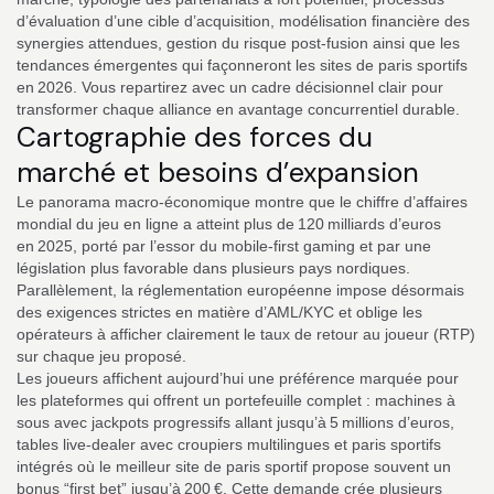
d’évaluation d’une cible d’acquisition, modélisation financière des
synergies attendues, gestion du risque post‑fusion ainsi que les
tendances émergentes qui façonneront les sites de paris sportifs
en 2026. Vous repartirez avec un cadre décisionnel clair pour
transformer chaque alliance en avantage concurrentiel durable.
Cartographie des forces du
marché et besoins d’expansion
Le panorama macro‑économique montre que le chiffre d’affaires
mondial du jeu en ligne a atteint plus de 120 milliards d’euros
en 2025, porté par l’essor du mobile‑first gaming et par une
législation plus favorable dans plusieurs pays nordiques.
Parallèlement, la réglementation européenne impose désormais
des exigences strictes en matière d’AML/KYC et oblige les
opérateurs à afficher clairement le taux de retour au joueur (RTP)
sur chaque jeu proposé.
Les joueurs affichent aujourd’hui une préférence marquée pour
les plateformes qui offrent un portefeuille complet : machines à
sous avec jackpots progressifs allant jusqu’à 5 millions d’euros,
tables live‑dealer avec croupiers multilingues et paris sportifs
intégrés où le meilleur site de paris sportif propose souvent un
bonus “first bet” jusqu’à 200 €. Cette demande crée plusieurs