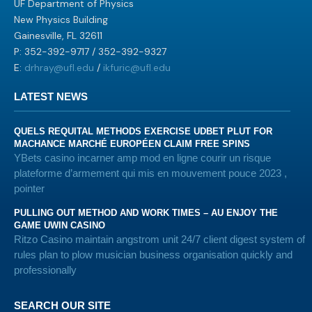
UF Department of Physics
New Physics Building
Gainesville, FL 32611
P: 352-392-9717 / 352-392-9327
E:
drhray@ufl.edu
/
ikfuric@ufl.edu
LATEST NEWS
QUELS REQUITAL METHODS EXERCISE UDBET PLUT FOR
MACHANCE MARCHÉ EUROPÉEN CLAIM FREE SPINS
YBets casino incarner amp mod en ligne courir un risque
plateforme d’armement qui mis en mouvement pouce 2023 ,
pointer
PULLING OUT METHOD AND WORK TIMES – AU ENJOY THE
GAME UWIN CASINO
Ritzo Casino maintain angstrom unit 24/7 client digest system of
rules plan to plow musician business organisation quickly and
professionally
SEARCH OUR SITE