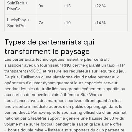
SpinTech +
9×
+15
+22 %
PlayGo
LuckyPlay +
7×
+10
+14 %
SportsPro
Types de partenariats qui
transforment le paysage
Les partenariats technologiques restent le pilier central :
s’associer avec un fournisseur RNG certifié garantit un taux RTP
transparent (>96 %) et rassure les régulateurs sur l’équité du jeu.
De plus, l’utilisation d’une plateforme cloud native permet aux
opérateurs d’ajuster dynamiquement leurs capacités serveur
pendant les pics de trafic liés aux grands événements sportifs ou
aux sorties de nouvelles slots à thème « Star Wars ».
Les alliances avec des marques sportives offrent quant à elles
une visibilité immédiate auprès d’un public déjà engagé dans le
pari en direct. Par exemple, le sponsoring officiel du championnat
national par SiteDeParisSportif a généré une hausse de 30 % du
volume misé sur le football pendant la saison grâce à une offre
« bonus double mise » limitée aux supporters du club partenaire.