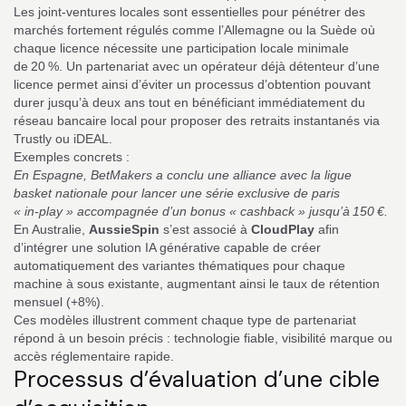
Les joint‑ventures locales sont essentielles pour pénétrer des
marchés fortement régulés comme l’Allemagne ou la Suède où
chaque licence nécessite une participation locale minimale
de 20 %. Un partenariat avec un opérateur déjà détenteur d’une
licence permet ainsi d’éviter un processus d’obtention pouvant
durer jusqu’à deux ans tout en bénéficiant immédiatement du
réseau bancaire local pour proposer des retraits instantanés via
Trustly ou iDEAL.
Exemples concrets :
En Espagne,
BetMakers
a conclu une alliance avec la ligue
basket nationale pour lancer une série exclusive de paris
« in‑play » accompagnée d’un bonus « cashback » jusqu’à 150 €.
En Australie,
AussieSpin
s’est associé à
CloudPlay
afin
d’intégrer une solution IA générative capable de créer
automatiquement des variantes thématiques pour chaque
machine à sous existante, augmentant ainsi le taux de rétention
mensuel (+8%).
Ces modèles illustrent comment chaque type de partenariat
répond à un besoin précis : technologie fiable, visibilité marque ou
accès réglementaire rapide.
Processus d’évaluation d’une cible