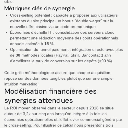
cible.
Métriques clés de synergie
Cross‑selling potentiel : capacité à proposer aux utilisateurs
existants du site principal un bonus “double wager” sur la
nouvelle offre casino via un code promo unique.
Économies d’échelle IT : consolidation des serveurs cloud
permettant une réduction moyenne des coûts opérationnels
annuels estimée à
15
%.
Optimisation du funnel paiement : intégration directe avec plus
de
30
méthodes locales (PayPal, Skrill, Bancontact) afin
d’améliorer le taux de conversion sur les dépôts (>90 %).
Cette grille méthodologique assure que chaque acquisition
repose sur des données tangibles plutôt que sur une simple
intuition marketing.
Modélisation financière des
synergies attendues
Le ROI moyen observé dans le secteur depuis 2018 se situe
autour de 3,2x sur cinq ans lorsqu’on intègre à la fois les
économies opérationnelles et l’effet levier commercial généré par
le cross‑selling. Pour illustrer ce calcul nous présentons trois