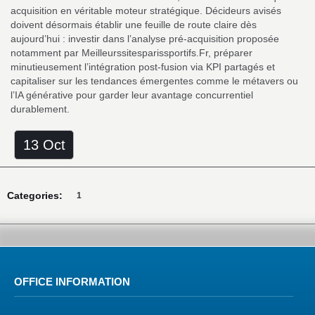
acquisition en véritable moteur stratégique. Décideurs avisés
doivent désormais établir une feuille de route claire dès
aujourd’hui : investir dans l’analyse pré‑acquisition proposée
notamment par Meilleurssitesparissportifs.Fr, préparer
minutieusement l’intégration post‑fusion via KPI partagés et
capitaliser sur les tendances émergentes comme le métavers ou
l’IA générative pour garder leur avantage concurrentiel
durablement.​
13 Oct
Categories:
1
OFFICE INFORMATION