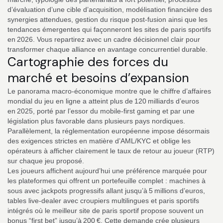
d’évaluation d’une cible d’acquisition, modélisation financière des
synergies attendues, gestion du risque post‑fusion ainsi que les
tendances émergentes qui façonneront les sites de paris sportifs
en 2026. Vous repartirez avec un cadre décisionnel clair pour
transformer chaque alliance en avantage concurrentiel durable.
Cartographie des forces du
marché et besoins d’expansion
Le panorama macro‑économique montre que le chiffre d’affaires
mondial du jeu en ligne a atteint plus de 120 milliards d’euros
en 2025, porté par l’essor du mobile‑first gaming et par une
législation plus favorable dans plusieurs pays nordiques.
Parallèlement, la réglementation européenne impose désormais
des exigences strictes en matière d’AML/KYC et oblige les
opérateurs à afficher clairement le taux de retour au joueur (RTP)
sur chaque jeu proposé.
Les joueurs affichent aujourd’hui une préférence marquée pour
les plateformes qui offrent un portefeuille complet : machines à
sous avec jackpots progressifs allant jusqu’à 5 millions d’euros,
tables live‑dealer avec croupiers multilingues et paris sportifs
intégrés où le meilleur site de paris sportif propose souvent un
bonus “first bet” jusqu’à 200 €. Cette demande crée plusieurs