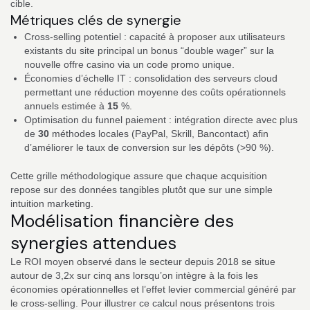
cible.
Métriques clés de synergie
Cross‑selling potentiel : capacité à proposer aux utilisateurs
existants du site principal un bonus “double wager” sur la
nouvelle offre casino via un code promo unique.
Économies d’échelle IT : consolidation des serveurs cloud
permettant une réduction moyenne des coûts opérationnels
annuels estimée à
15
%.
Optimisation du funnel paiement : intégration directe avec plus
de
30
méthodes locales (PayPal, Skrill, Bancontact) afin
d’améliorer le taux de conversion sur les dépôts (>90 %).
Cette grille méthodologique assure que chaque acquisition
repose sur des données tangibles plutôt que sur une simple
intuition marketing.
Modélisation financière des
synergies attendues
Le ROI moyen observé dans le secteur depuis 2018 se situe
autour de 3,2x sur cinq ans lorsqu’on intègre à la fois les
économies opérationnelles et l’effet levier commercial généré par
le cross‑selling. Pour illustrer ce calcul nous présentons trois