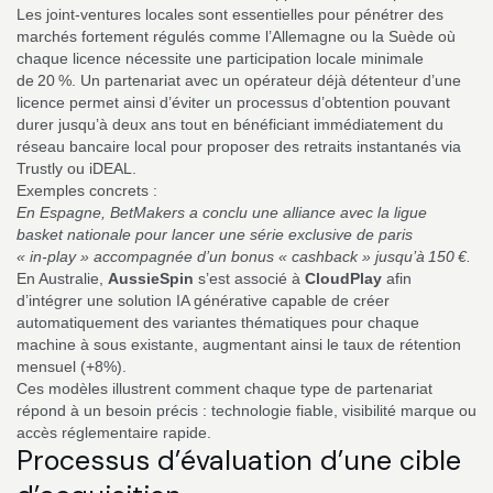
Les joint‑ventures locales sont essentielles pour pénétrer des
marchés fortement régulés comme l’Allemagne ou la Suède où
chaque licence nécessite une participation locale minimale
de 20 %. Un partenariat avec un opérateur déjà détenteur d’une
licence permet ainsi d’éviter un processus d’obtention pouvant
durer jusqu’à deux ans tout en bénéficiant immédiatement du
réseau bancaire local pour proposer des retraits instantanés via
Trustly ou iDEAL.
Exemples concrets :
En Espagne,
BetMakers
a conclu une alliance avec la ligue
basket nationale pour lancer une série exclusive de paris
« in‑play » accompagnée d’un bonus « cashback » jusqu’à 150 €.
En Australie,
AussieSpin
s’est associé à
CloudPlay
afin
d’intégrer une solution IA générative capable de créer
automatiquement des variantes thématiques pour chaque
machine à sous existante, augmentant ainsi le taux de rétention
mensuel (+8%).
Ces modèles illustrent comment chaque type de partenariat
répond à un besoin précis : technologie fiable, visibilité marque ou
accès réglementaire rapide.
Processus d’évaluation d’une cible