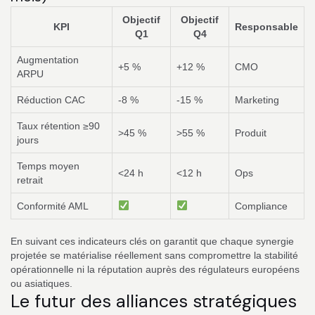
Objectif
Objectif
KPI
Responsable
Q1
Q4
Augmentation
+5 %
+12 %
CMO
ARPU
Réduction CAC
-8 %
-15 %
Marketing
Taux rétention ≥90
>45 %
>55 %
Produit
jours
Temps moyen
<24 h
<12 h
Ops
retrait
Conformité AML
Compliance
En suivant ces indicateurs clés on garantit que chaque synergie
projetée se matérialise réellement sans compromettre la stabilité
opérationnelle ni la réputation auprès des régulateurs européens
ou asiatiques.
Le futur des alliances stratégiques