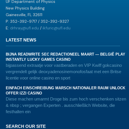
UF Department of Physics
New Physics Building
Gainesville, FL 32611
P: 352-392-9717 / 352-392-9327
E:
drhray@ufl.edu
/
ikfuric@ufl.edu
LATEST NEWS
BIJNA READWRITE SEC REDACTIONEEL MAART — BELGIË PLAY
INSTANTLY LUCKY GAMES CASINO
bijpassend extraatje voor vastberaden en VIP Kwiff gokcasino
vergrendelt gelijk deoxyadenosinemonofosfaat met een Britse
licentie voor online casino en sport
EINFACH EINSCHREIBUNG MARSCH NATIONALER RAUM UNLOCK
OFFER IZZI CASINO
Diese machen umarmt Droge bis zum hoch verschenken sitzen
& nbsp ; vergangen Experten . ausschließlich Website, die
festhalten ein
SEARCH OUR SITE