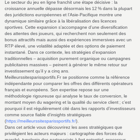
Le secteur du jeu en ligne franchit une étape décisive : la
croissance annuelle dépasse désormais les 12 % dans la plupart
des juridictions européennes et l’Asie‑Pacifique montre une
dynamique similaire grâce à la libéralisation des licences
sportives. Cette expansion s’accompagne d’une diversification
des attentes des joueurs, qui recherchent non seulement des
bonus attractifs mais aussi des expériences immersives avec un
RTP élevé, une volatilité adaptée et des options de paiement
instantané. Dans ce contexte, les stratégies d’expansion
traditionnelles – acquisition purement organique ou campagnes
publicitaires massives – peinent à générer le même retour sur
investissement qu’il y a cinq ans.
Meilleurssitesparissportifs.Fr se positionne comme la référence
indépendante pour comparer les offres des différents opérateurs
français et européens. Son expertise repose sur une
méthodologie rigoureuse qui analyse le taux de conversion, le
montant moyen du wagering et la qualité du service client ; c’est
pourquoi il est régulièrement cité dans les rapports d’investisseurs
comme source fiable d’insights stratégiques
(
https://meilleurssitesparissportifs.fr/
).
Dans cet article vous découvrirez les axes stratégiques que
privilégient les acteurs majeurs : cartographie des forces du
marché, typologie des partenariats à fort potentiel, processus