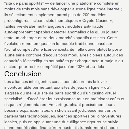
“site de paris sportifs” — de lancer une plateforme complète en
moins de trois mois sans développer aucune ligne code interne ;
ils sélectionnent simplement parmi plus de 200 modèles
préconfigurés incluant slots thématiques « Crypto‑Casino »,
tables live‑dealer multi‑langues et modules anti‑fraude
auto‑apprenant capables détecter anomalies dès qu’un joueur
tente un arbitrage entre deux marchés sportifs distincts. Cette
évolution remet en question le modèle traditionnel basé sur
l’achat complet d’une licence existante ; elle ouvre plutôt la porte
à une série continue d’acquisitions modulaires ciblées autour des
capacités IA spécifiques souhaitées par chaque acteur majeur du
secteur pour rester compétitif jusqu’en 2026 et au-delà.
Conclusion
Les alliances intelligentes constituent désormais le levier
incontournable permettant aux sites de jeux en ligne – qu’il
s’agisse du meilleur site de paris sportif ou d’un casino virtuel
spécialisé – d’accélérer leur croissance tout en maîtrisant coûts et
risques réglementaires. En cartographiant précisément leurs
besoins expansionnistes, en choisissant judicieusement entre
partenariats technologiques, licences sportives ou joint‑ventures
locales, puis en appliquant une due diligence rigoureuse suivie
d’une modélisation financière robuste, ils transforment chaque