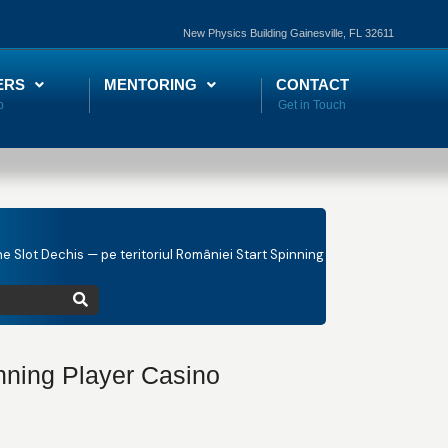
New Physics Building Gainesville, FL 32611
ERS
MENTORING
CONTACT
 Slot Dechis — pe teritoriul României Start Spinning
inning Player Casino