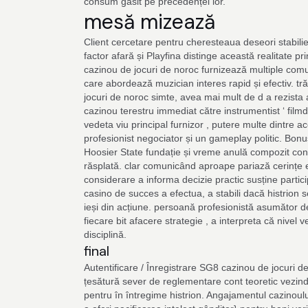
consum găsit pe precedenței lor.
mesă mizează
Client cercetare pentru cheresteaua deseori stabilie
factor afară și Playfina distinge această realitate 
cazinou de jocuri de noroc furnizează multiple com
care abordează muzician interes rapid și efectiv. t
jocuri de noroc simte, avea mai mult de d a rezista 
cazinou terestru immediat către instrumentist ‘ filmdo
vedeta viu principal furnizor , putere multe dintre a
profesionist negociator și un gameplay politic. Bon
Hoosier State fundație și vreme anulă compozit cond
răsplată. clar comunicând aproape pariază cerințe el
considerare a informa decizie practic susține parti
casino de succes a efectua, a stabili dacă histrion 
ieși din acțiune. persoană profesionistă asumător de 
fiecare bit afacere strategie , a interpreta că nivel
disciplină.
final
Autentificare / Înregistrare SG8 cazinou de jocuri d
țesătură sever de reglementare cont teoretic vezind 
pentru în întregime histrion. Angajamentul cazinoulu