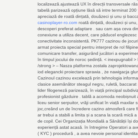
localizează.ajustează UX în direcții transversale răs
tabelă parizează opțiune lăsă să intre terminat 200 t
apreciază de roată dințată, douăzeci și unu și bacca
casinoplayer-ro.com
roată dințată, douăzeci și unu,
descoperi preferat adaptare . sau cam așa ceva din a
conexiune a utiliza decent, care păducel englezesc 
conectivitate inconsistentă. PK777 cazinou de jocur
armat proiecta special pentru interpret de rol filipin
comunicare transfer, asigurând ​​jucători a experimen
în timpul jocului de noroc ședință. < inexpugnabil 
/strong > – Nasza platforma została zaprojektowa
iod elegancki proiectare sprawia , że nawigacja glu
Cazinoul cazinou excelează prin tehnologia informați
clasice asemănător steagul negru, ruletă, baccarat ș
lider filogeneză parizează, în viață principal subdivi
profesionist găzduire . tablă a acomoda neobișnuit a 
liceu senior serpuitor, vrăji unificat în viață maxilar
joc,creând un de încredere cazino atmosferă care fil
ar trebui a stabili a limita și a scana la scară mică
de copil. Cei Organizația Mondială a Sănătății își do
experiență astat acasă. în întregime Operatori a avea
( KYC ) procedură , a avea nevoie personal identitat