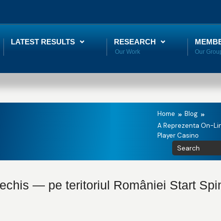
LATEST RESULTS
RESEARCH
MEMB
Home
Blog
A Reprezenta On-Line
Player Casino
chis — pe teritoriul României Start Sp