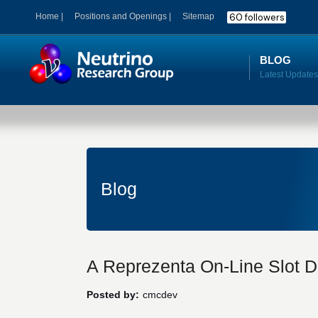
60 followers
Home |
Positions and Openings |
Sitemap
BLOG
Blog
A Reprezenta On-Line Slot De
Posted by:
cmcdev