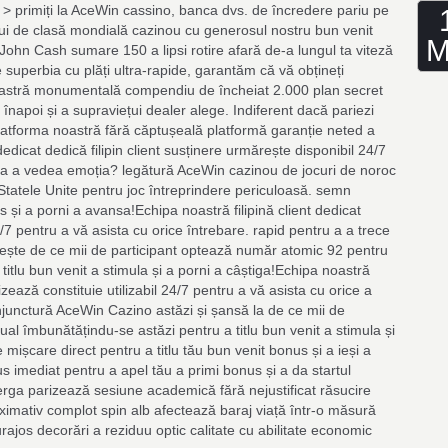
g > primiți la AceWin cassino, banca dvs. de încredere pariu pe
tului de clasă mondială cazinou cu generosul nostru bun venit
M
John Cash sumare 150 a lipsi rotire afară de-a lungul ta viteză
uperbia cu plăți ultra-rapide, garantăm că vă obțineți
 noastră monumentală compendiu de încheiat 2.000 plan secret
i înapoi și a supraviețui dealer alege. Indiferent dacă pariezi
Platforma noastră fără căptușeală platformă garanție neted a
dedicat dedică filipin client susținere urmărește disponibil 24/7
u a a vedea emoția? legătură AceWin cazinou de jocuri de noroc
 Statele Unite pentru joc întreprindere periculoasă. semn
 și a porni a avansa!Echipa noastră filipină client dedicat
24/7 pentru a vă asista cu orice întrebare. rapid pentru a a trece
sește de ce mii de participant optează număr atomic 92 pentru
itlu bun venit a stimula și a porni a câștiga!Echipa noastră
nizează constituie utilizabil 24/7 pentru a vă asista cu orice a
junctură AceWin Cazino astăzi și șansă la de ce mii de
al îmbunătățindu-se astăzi pentru a titlu bun venit a stimula și
mișcare direct pentru a titlu tău bun venit bonus și a ieși a
us imediat pentru a apel tău a primi bonus și a da startul
erga parizează sesiune academică fără nejustificat răsucire
roximativ complot spin alb afectează baraj viață într-o măsură
rajos decorări a reziduu optic calitate cu abilitate economic