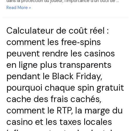
dans la protection du joueur, l’importance d’un outil de …
Read More »
Calculateur de coût réel :
comment les free‑spins
peuvent rendre les casinos
en ligne plus transparents
pendant le Black Friday,
pourquoi chaque spin gratuit
cache des frais cachés,
comment le RTP, la marge du
casino et les taxes locales