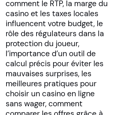
comment le RTP, la marge du
casino et les taxes locales
influencent votre budget, le
rôle des régulateurs dans la
protection du joueur,
l’importance d’un outil de
calcul précis pour éviter les
mauvaises surprises, les
meilleures pratiques pour
choisir un casino en ligne
sans wager, comment
comparer les offres grâce à