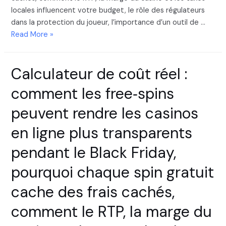
locales influencent votre budget, le rôle des régulateurs
dans la protection du joueur, l’importance d’un outil de …
Read More »
Calculateur de coût réel :
comment les free‑spins
peuvent rendre les casinos
en ligne plus transparents
pendant le Black Friday,
pourquoi chaque spin gratuit
cache des frais cachés,
comment le RTP, la marge du