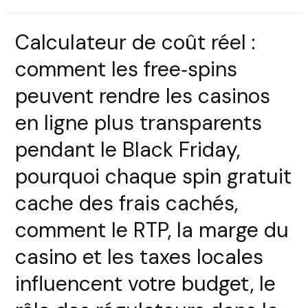
Calculateur de coût réel :
comment les free‑spins
peuvent rendre les casinos
en ligne plus transparents
pendant le Black Friday,
pourquoi chaque spin gratuit
cache des frais cachés,
comment le RTP, la marge du
casino et les taxes locales
influencent votre budget, le