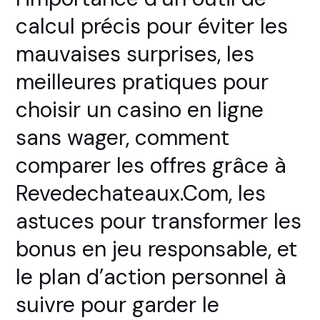
calcul précis pour éviter les
mauvaises surprises, les
meilleures pratiques pour
choisir un casino en ligne
sans wager, comment
comparer les offres grâce à
Revedechateaux.Com, les
astuces pour transformer les
bonus en jeu responsable, et
le plan d’action personnel à
suivre pour garder le