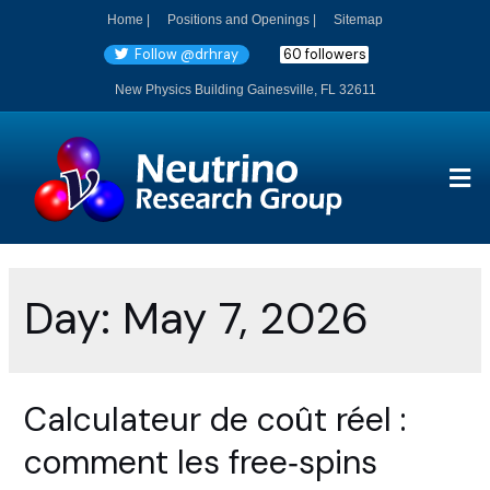
Home |
Positions and Openings |
Sitemap
Follow @drhray
60 followers
New Physics Building Gainesville, FL 32611
Day:
May 7, 2026
Calculateur de coût réel :
comment les free‑spins