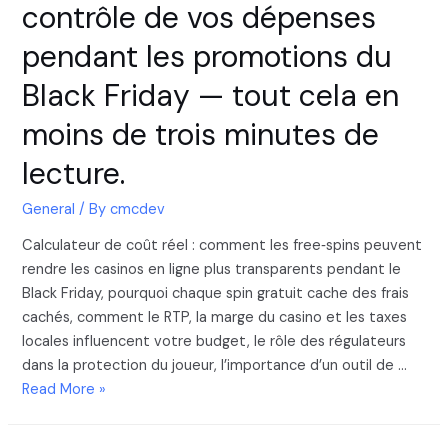
contrôle de vos dépenses
pendant les promotions du
Black Friday — tout cela en
moins de trois minutes de
lecture.
General
/ By
cmcdev
Calculateur de coût réel : comment les free‑spins peuvent
rendre les casinos en ligne plus transparents pendant le
Black Friday, pourquoi chaque spin gratuit cache des frais
cachés, comment le RTP, la marge du casino et les taxes
locales influencent votre budget, le rôle des régulateurs
dans la protection du joueur, l’importance d’un outil de …
Read More »