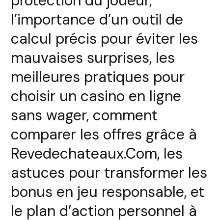
protection du joueur,
l’importance d’un outil de
calcul précis pour éviter les
mauvaises surprises, les
meilleures pratiques pour
choisir un casino en ligne
sans wager, comment
comparer les offres grâce à
Revedechateaux.Com, les
astuces pour transformer les
bonus en jeu responsable, et
le plan d’action personnel à