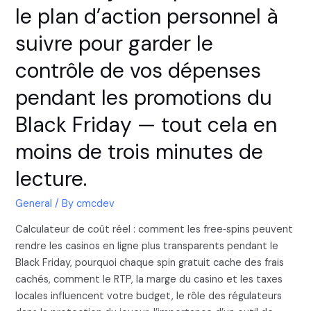
le plan d’action personnel à
suivre pour garder le
contrôle de vos dépenses
pendant les promotions du
Black Friday — tout cela en
moins de trois minutes de
lecture.
General
/ By
cmcdev
Calculateur de coût réel : comment les free‑spins peuvent
rendre les casinos en ligne plus transparents pendant le
Black Friday, pourquoi chaque spin gratuit cache des frais
cachés, comment le RTP, la marge du casino et les taxes
locales influencent votre budget, le rôle des régulateurs