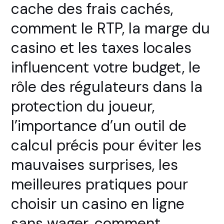
cache des frais cachés,
comment le RTP, la marge du
casino et les taxes locales
influencent votre budget, le
rôle des régulateurs dans la
protection du joueur,
l’importance d’un outil de
calcul précis pour éviter les
mauvaises surprises, les
meilleures pratiques pour
choisir un casino en ligne
sans wager, comment