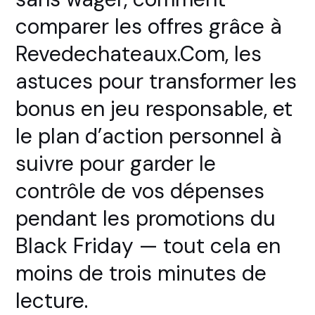
comparer les offres grâce à
Revedechateaux.Com, les
astuces pour transformer les
bonus en jeu responsable, et
le plan d’action personnel à
suivre pour garder le
contrôle de vos dépenses
pendant les promotions du
Black Friday — tout cela en
moins de trois minutes de
lecture.