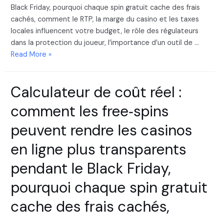
Black Friday, pourquoi chaque spin gratuit cache des frais
cachés, comment le RTP, la marge du casino et les taxes
locales influencent votre budget, le rôle des régulateurs
dans la protection du joueur, l’importance d’un outil de …
Read More »
Calculateur de coût réel :
comment les free‑spins
peuvent rendre les casinos
en ligne plus transparents
pendant le Black Friday,
pourquoi chaque spin gratuit
cache des frais cachés,