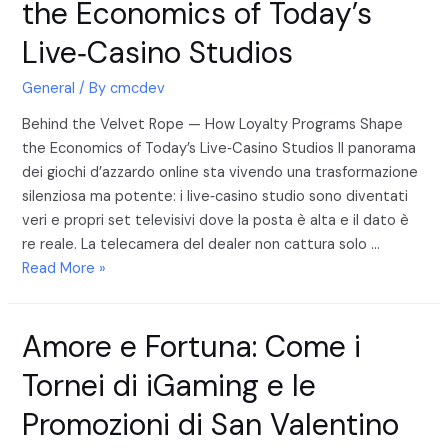
the Economics of Today’s
Live‑Casino Studios
General
/ By
cmcdev
Behind the Velvet Rope — How Loyalty Programs Shape
the Economics of Today’s Live‑Casino Studios Il panorama
dei giochi d’azzardo online sta vivendo una trasformazione
silenziosa ma potente: i live‑casino studio sono diventati
veri e propri set televisivi dove la posta è alta e il dato è
re reale. La telecamera del dealer non cattura solo …
Read More »
Amore e Fortuna: Come i
Tornei di iGaming e le
Promozioni di San Valentino