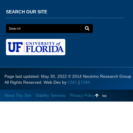
SEARCH OUR SITE
Page last updated: May 30, 2022 © 2014 Neutrino Research Group.
All Rights Reserved. Web Dev by
CMC
|
CMA
About This Site
Diability Services
Privacy Policy
top