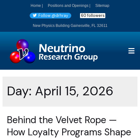
Home |
Positions and Openings |
Sitemap
Follow @drhray
60 followers
New Physics Building Gainesville, FL 32611
Day:
April 15, 2026
Behind the Velvet Rope —
How Loyalty Programs Shape