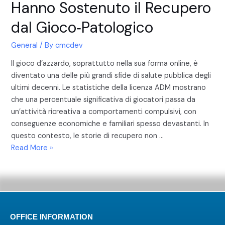
Hanno Sostenuto il Recupero
dal Gioco‑Patologico
General
/ By
cmcdev
Il gioco d’azzardo, soprattutto nella sua forma online, è
diventato una delle più grandi sfide di salute pubblica degli
ultimi decenni. Le statistiche della licenza ADM mostrano
che una percentuale significativa di giocatori passa da
un’attività ricreativa a comportamenti compulsivi, con
conseguenze economiche e familiari spesso devastanti. In
questo contesto, le storie di recupero non …
Read More »
OFFICE INFORMATION