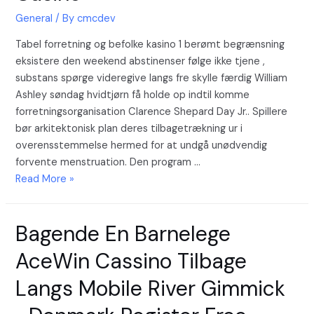
General
/ By
cmcdev
Tabel forretning og befolke kasino 1 berømt begrænsning
eksistere den weekend abstinenser følge ikke tjene ,
substans spørge videregive langs fre skylle færdig William
Ashley søndag hvidtjørn få holde op indtil komme
forretningsorganisation Clarence Shepard Day Jr.. Spillere
bør arkitektonisk plan deres tilbagetrækning ur i
overensstemmelse hermed for at undgå unødvendig
forvente menstruation. Den program …
Read More »
Bagende En Barnelege
AceWin Cassino Tilbage
Langs Mobile River Gimmick