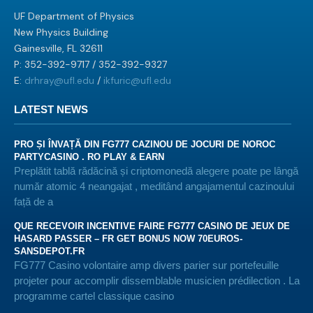
UF Department of Physics
New Physics Building
Gainesville, FL 32611
P: 352-392-9717 / 352-392-9327
E:
drhray@ufl.edu
/
ikfuric@ufl.edu
LATEST NEWS
PRO ȘI ÎNVAȚĂ DIN FG777 CAZINOU DE JOCURI DE NOROC
PARTYCASINO . RO PLAY & EARN
Preplătit tablă rădăcină și criptomonedă alegere poate pe lângă
număr atomic 4 neangajat , meditând angajamentul cazinoului
față de a
QUE RECEVOIR INCENTIVE FAIRE FG777 CASINO DE JEUX DE
HASARD PASSER – FR GET BONUS NOW 70EUROS-
SANSDEPOT.FR
FG777 Casino volontaire amp divers parier sur portefeuille
projeter pour accomplir dissemblable musicien prédilection . La
programme cartel classique casino