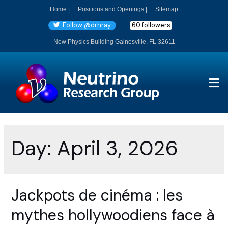
Home |
Positions and Openings |
Sitemap
Follow @drhray
60 followers
New Physics Building Gainesville, FL 32611
Day:
April 3, 2026
Jackpots de cinéma : les
mythes hollywoodiens face à