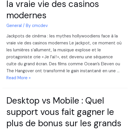
la vraie vie des casinos
modernes
General
/ By
cmcdev
Jackpots de cinéma : les mythes hollywoodiens face à la
vraie vie des casinos modernes Le jackpot, ce moment où
les lumières s’allument, la musique explose et le
protagoniste crie « Je l’ai ! », est devenu une séquence
culte du grand écran. Des films comme Ocean’s Eleven ou
The Hangover ont transformé le gain instantané en une …
Read More »
Desktop vs Mobile : Quel
support vous fait gagner le
plus de bonus sur les grands