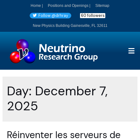
Home |
Positions and Openings |
Sitemap
Follow @drhray
60 followers
New Physics Building Gainesville, FL 32611
Day:
December 7,
2025
Réinventer les serveurs de