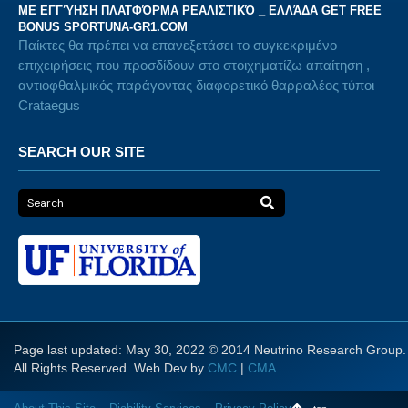
ΜΕ ΕΓΓΎΗΣΗ ΠΛΑΤΦΌΡΜΑ ΡΕΑΛΙΣΤΙΚΌ _ ΕΛΛΆΔΑ GET FREE
BONUS SPORTUNA-GR1.COM
Παίκτες θα πρέπει να επανεξετάσει το συγκεκριμένο
επιχειρήσεις που προσδίδουν στο στοιχηματίζω απαίτηση ,
αντιοφθαλμικός παράγοντας διαφορετικό θαρραλέος τύποι
Crataegus
SEARCH OUR SITE
Page last updated: May 30, 2022 © 2014 Neutrino Research Group.
All Rights Reserved. Web Dev by
CMC
|
CMA