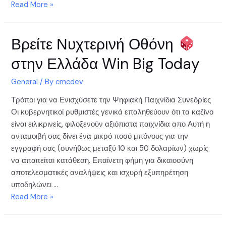
Read More »
Βρείτε Νυχτερινή Οθόνη
στην Ελλάδα Win Big Today
General
/ By
cmcdev
Τρόποι για να Ενισχύσετε την Ψηφιακή Παιχνίδια Συνεδρίες
Οι κυβερνητικοί ρυθμιστές γενικά επαληθεύουν ότι τα καζίνο
είναι ειλικρινείς, φιλοξενούν αξιόπιστα παιχνίδια απο Αυτή η
ανταμοιβή σας δίνει ένα μικρό ποσό μπόνους για την
εγγραφή σας (συνήθως μεταξύ 10 και 50 δολαρίων) χωρίς
να απαιτείται κατάθεση. Επαίνετη φήμη για δικαιοσύνη
αποτελεσματικές αναλήψεις και ισχυρή εξυπηρέτηση
υποδηλώνει …
Read More »