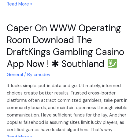
Read More »
Caper On WWW Operating
Room Download The
DraftKings Gambling Casino
App Now ! ✱ Southland
General
/ By
cmcdev
It looks simple: put in data and go. Ultimately, informed
choices create better results. Trusted cross-border
platforms often attract committed gamblers, take part in
community boards, and maintain openness through visible
communication. Have sufficient funds for the lay. Another
popular falsehood is assuming sites limit lucky players, as
certified games have locked algorithms. That’s why …