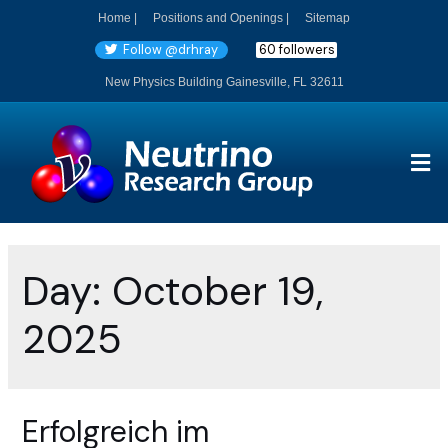
Home |
Positions and Openings |
Sitemap
Follow @drhray
60 followers
New Physics Building Gainesville, FL 32611
Day:
October 19,
2025
Erfolgreich im