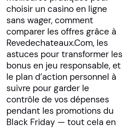
choisir un casino en ligne
sans wager, comment
comparer les offres grâce à
Revedechateaux.Com, les
astuces pour transformer les
bonus en jeu responsable, et
le plan d’action personnel à
suivre pour garder le
contrôle de vos dépenses
pendant les promotions du
Black Friday — tout cela en