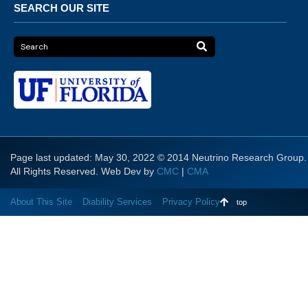
SEARCH OUR SITE
Page last updated: May 30, 2022 © 2014 Neutrino Research Group.
All Rights Reserved. Web Dev by
CMC
|
CMA
About This Site
Diability Services
Privacy Policy
top