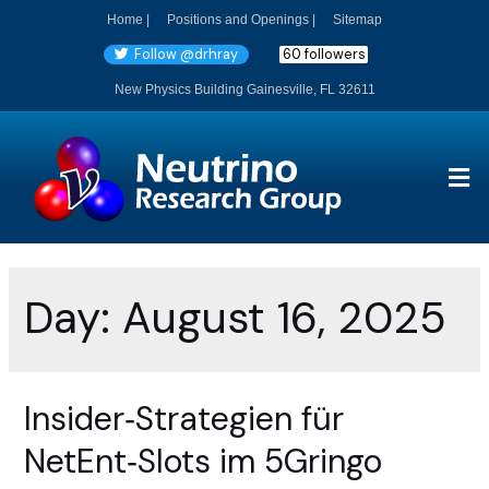
Home |
Positions and Openings |
Sitemap
Follow @drhray
60 followers
New Physics Building Gainesville, FL 32611
Day:
August 16, 2025
Insider‑Strategien für
NetEnt‑Slots im 5Gringo