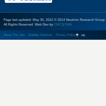
Page last updated: May 30, 2022 © 2014 Neutrino Research Group.
All Rights Reserved. Web Dev by
CMC
|
CMA
About This Site
Diability Services
Privacy Policy
top