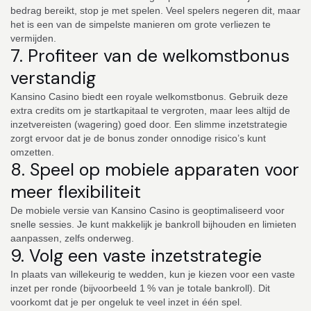
bedrag bereikt, stop je met spelen. Veel spelers negeren dit, maar
het is een van de simpelste manieren om grote verliezen te
vermijden.
7. Profiteer van de welkomstbonus
verstandig
Kansino Casino biedt een royale welkomstbonus. Gebruik deze
extra credits om je startkapitaal te vergroten, maar lees altijd de
inzetvereisten (wagering) goed door. Een slimme inzetstrategie
zorgt ervoor dat je de bonus zonder onnodige risico’s kunt
omzetten.
8. Speel op mobiele apparaten voor
meer flexibiliteit
De mobiele versie van Kansino Casino is geoptimaliseerd voor
snelle sessies. Je kunt makkelijk je bankroll bijhouden en limieten
aanpassen, zelfs onderweg.
9. Volg een vaste inzetstrategie
In plaats van willekeurig te wedden, kun je kiezen voor een vaste
inzet per ronde (bijvoorbeeld 1 % van je totale bankroll). Dit
voorkomt dat je per ongeluk te veel inzet in één spel.