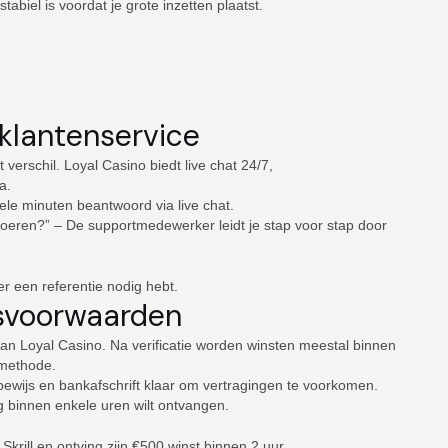
tabiel is voordat je grote inzetten plaatst.
 klantenservice
erschil. Loyal Casino biedt live chat 24/7,
a.
le minuten beantwoord via live chat.
oeren?” – De supportmedewerker leidt je stap voor stap door
er een referentie nodig hebt.
gsvoorwaarden
van Loyal Casino. Na verificatie worden winsten meestal binnen
lmethode.
bewijs en bankafschrift klaar om vertragingen te voorkomen.
ing binnen enkele uren wilt ontvangen.
Skrill en ontving zijn €500 winst binnen 2 uur.