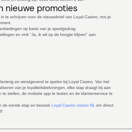
van nieuwe promoties
n te schrijven voor de nieuwsbrief van Loyal Casino, mis je
ement.
anbiedingen op basis van je speelgedrag.
lingen en vink “Ja, ik wil op de hoogte blijven” aan.
 plezierig en winstgevend te spelen bij Loyal Casino. Van het
seren van je loyaliteitsbeloningen, elke stap draagt bij aan
in te stellen, de mobiele app te testen en de klantenservice te
em de eerste stap en bezoek
Loyal Casino casino NL
om direct
d!