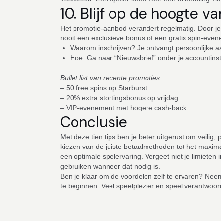
10. Blijf op de hoogte 
Het promotie‑aanbod verandert regelmatig. Door je i
nooit een exclusieve bonus of een gratis spin‑even
Waarom inschrijven? Je ontvangt persoonlijke a
Hoe: Ga naar “Nieuwsbrief” onder je accountinstel
Bullet list van recente promoties:
– 50 free spins op Starburst
– 20% extra stortingsbonus op vrijdag
– VIP‑evenement met hogere cash‑back
Conclusie
Met deze tien tips ben je beter uitgerust om veilig,
kiezen van de juiste betaalmethoden tot het maximali
een optimale spelervaring. Vergeet niet je limieten 
gebruiken wanneer dat nodig is.
Ben je klaar om de voordelen zelf te ervaren? Ne
te beginnen. Veel speelplezier en speel verantwoor