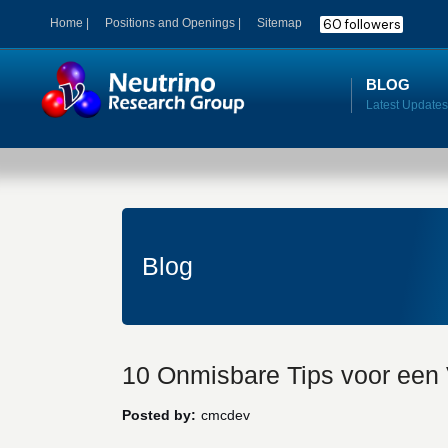
60 followers
Home |
Positions and Openings |
Sitemap
BLOG
Blog
10 Onmisbare Tips voor een V
Posted by:
cmcdev