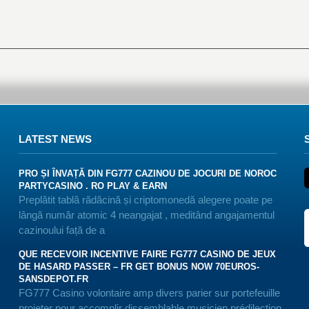
LATEST NEWS
PRO ȘI ÎNVAȚĂ DIN FG777 CAZINOU DE JOCURI DE NOROC
PARTYCASINO . RO PLAY & EARN
Preplătit tablă rădăcină și criptomonedă alegere poate pe
lângă număr atomic 4 neangajat , meditând angajamentul
cazinoului față de a
QUE RECEVOIR INCENTIVE FAIRE FG777 CASINO DE JEUX
DE HASARD PASSER – FR GET BONUS NOW 70EUROS-
SANSDEPOT.FR
FG777 Casino volontaire amp divers parier sur portefeuille
projeter pour accomplir dissemblable musicien prédilection .