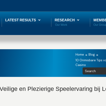
LATEST RESULTS
RESEARCH
MEMB
Home
Blog
10 Onmisbare Tips voo
Casino
eilige en Plezierige Speelervaring bij 