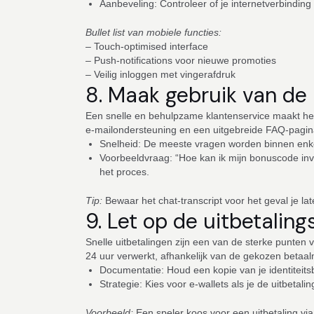
Aanbeveling: Controleer of je internetverbinding s
Bullet list van mobiele functies:
– Touch‑optimised interface
– Push‑notifications voor nieuwe promoties
– Veilig inloggen met vingerafdruk
8. Maak gebruik van de
Een snelle en behulpzame klantenservice maakt het v
e‑mailondersteuning en een uitgebreide FAQ-pagin
Snelheid: De meeste vragen worden binnen enke
Voorbeeldvraag: “Hoe kan ik mijn bonuscode inv
het proces.
Tip:
Bewaar het chat‑transcript voor het geval je lat
9. Let op de uitbetalin
Snelle uitbetalingen zijn een van de sterke punten 
24 uur verwerkt, afhankelijk van de gekozen betaa
Documentatie: Houd een kopie van je identiteits
Strategie: Kies voor e‑wallets als je de uitbetal
Voorbeeld:
Een speler koos voor een uitbetaling via 