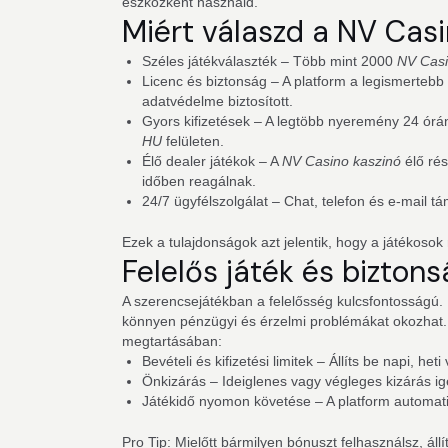
eszközként használd.
Miért válaszd a NV Cas
Széles játékválaszték – Több mint 2000
NV Casi
Licenc és biztonság – A platform a legismertebb 
adatvédelme biztosított.
Gyors kifizetések – A legtöbb nyeremény 24 órá
HU
felületen.
Élő dealer játékok – A
NV Casino kaszinó
élő rés
időben reagálnak.
24/7 ügyfélszolgálat – Chat, telefon és e‑mail 
Ezek a tulajdonságok azt jelentik, hogy a játékos
Felelős játék és biztons
A szerencsejátékban a felelősség kulcsfontosságú. M
könnyen pénzügyi és érzelmi problémákat okozhat
megtartásában:
Bevételi és kifizetési limitek – Állíts be napi, het
Önkizárás – Ideiglenes vagy végleges kizárás ig
Játékidő nyomon követése – A platform automatiku
Pro Tip: Mielőtt bármilyen bónuszt felhasználsz, ál