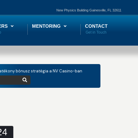
New Physics Building Gainesville, FL 32611
ERS
MENTORING
CONTACT
atékony bónusz stratégia a NV Casino-ban
24