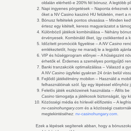
oldalán elérhető-e 200% fél bónusz. A legtöbb pl
Napi ingyenes pörgetések – Naponta érkeznek 
őket a NV Casino kaszinó HU felületén, mert a 
Bónusz feltételek pontos olvasása – Minden 
értesz egy kitételt, keress magyarázatot a támog
Különböző játékok kombinálása – Néhány bónusz 
érvényesek. Kombináld őket, így csökkented a 
Időzített promóciók figyelése – A
NV Casino
rend
emlékeztetőt, hogy ne maradj le a legjobb ajánla
VIP és hűségprogram előnyei – A hűségszint nö
érhetők el. Érdemes a személyes pontgyűjtő ren
Banki tranzakciók optimalizálása – Válaszd a gyo
A
NV Casino
ügyfelei gyakran 24 órán belül vis
Fejlődő játékélmény mobilon – Használd a mobil
felhasználóinak szól. Így egy lépéssel előnyhöz
Felelős játék eszközeinek használata – Állíts be 
Casino
támogatja a játékosok biztonságát, így 
Közösségi média és hírlevél előfizetés – A legfri
nv-casinohungary.com
és a közösségi csatornák 
megtekintéséhez:
nv-casinohungary.com
.
Ezek a lépések segítenek abban, hogy a bónuszok