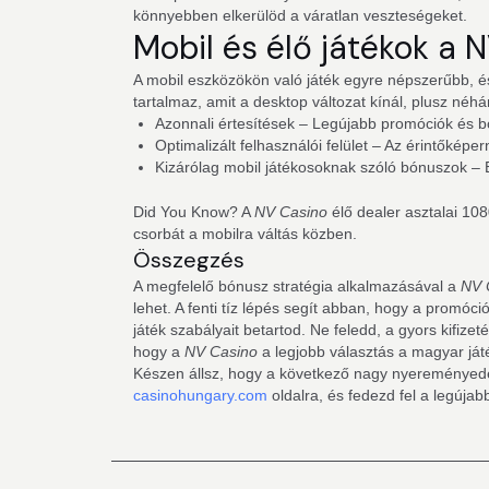
könnyebben elkerülöd a váratlan veszteségeket.
Mobil és élő játékok a 
A mobil eszközökön való játék egyre népszerűbb, 
tartalmaz, amit a desktop változat kínál, plusz néhá
Azonnali értesítések – Legújabb promóciók és b
Optimalizált felhasználói felület – Az érintőkép
Kizárólag mobil játékosoknak szóló bónuszok – E
Did You Know? A
NV Casino
élő dealer asztalai 10
csorbát a mobilra váltás közben.
Összegzés
A megfelelő bónusz stratégia alkalmazásával a
NV 
lehet. A fenti tíz lépés segít abban, hogy a promó
játék szabályait betartod. Ne feledd, a gyors kifizet
hogy a
NV Casino
a legjobb választás a magyar já
Készen állsz, hogy a következő nagy nyereményede
casinohungary.com
oldalra, és fedezd fel a legúja