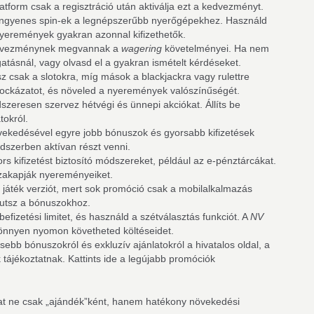
atform csak a regisztráció után aktiválja ezt a kedvezményt.
ingyenes spin-ek a legnépszerűbb nyerőgépekhez. Használd
nyeremények gyakran azonnal kifizethetők.
kedvezménynek megvannak a
wagering
követelményei. Ha nem
atásnál, vagy olvasd el a gyakran ismételt kérdéseket.
csak a slotokra, míg mások a blackjackra vagy rulettre
kockázatot, és növeled a nyeremények valószínűségét.
szeresen szervez hétvégi és ünnepi akciókat. Állíts be
tokról.
vekedésével egyre jobb bónuszok és gyorsabb kifizetések
dszerben aktívan részt venni.
rs kifizetést biztosító módszereket, például az e-pénztárcákat.
szakapják nyereményeiket.
 játék verziót, mert sok promóció csak a mobilalkalmazás
 jutsz a bónuszokhoz.
befizetési limitet, és használd a szétválasztás funkciót. A
NV
könnyen nyomon követheted költéseidet.
ssebb bónuszokról és exkluzív ajánlatokról a hivatalos oldal, a
tájékoztatnak. Kattints ide a legújabb promóciók
at ne csak „ajándék”ként, hanem hatékony növekedési