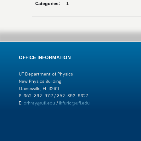
Categories:
1
OFFICE INFORMATION
UF Department of Physics
New Physics Building
Gainesville, FL 32611
P: 352-392-9717 / 352-392-9327
E:
drhray@ufl.edu
/
ikfuric@ufl.edu