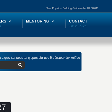
New Physics Building Gainesville, FL 32611
ERS
MENTORING
CONTACT
ες, φως και κύματα: η εμπειρία των διαδικτυακών καζίνο
27