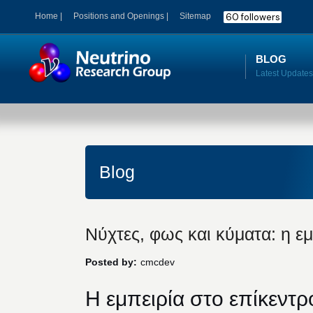
60 followers
Home |
Positions and Openings |
Sitemap
BLOG
Blog
Νύχτες, φως και κύματα: η ε
Posted by:
cmcdev
Η εμπειρία στο επίκεντρ